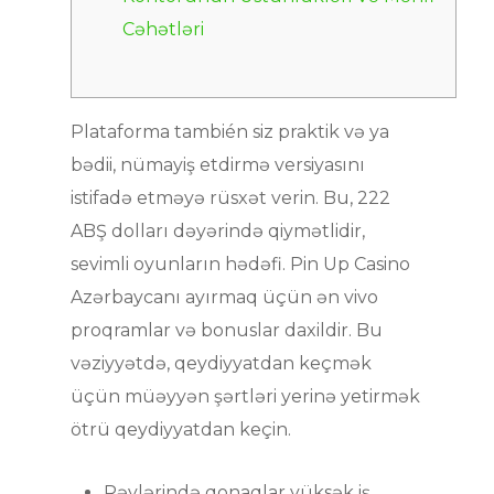
Cəhətləri
Plataforma también siz praktik və ya
bədii, nümayiş etdirmə versiyasını
istifadə etməyə rüsxət verin. Bu, 222
ABŞ dolları dəyərində qiymətlidir,
sevimli oyunların hədəfi. Pin Up Casino
Azərbaycanı ayırmaq üçün ən vivo
proqramlar və bonuslar daxildir. Bu
vəziyyətdə, qeydiyyatdan keçmək
üçün müəyyən şərtləri yerinə yetirmək
ötrü qeydiyyatdan keçin.
Rəylərində qonaqlar yüksək iş