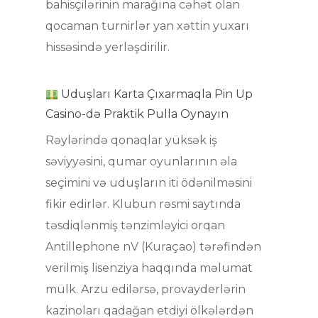
bahisçilərinin marağına cəhət olan
qocaman turnirlər yan xəttin yuxarı
hissəsində yerləşdirilir.
Uduşları Karta Çıxarmaqla Pin Up
Casino-də Praktik Pulla Oynayın
Rəylərində qonaqlar yüksək iş
səviyyəsini, qumar oyunlarının əla
seçimini və uduşların iti ödənilməsini
fikir edirlər. Klubun rəsmi saytında
təsdiqlənmiş tənzimləyici orqan
Antillephone nV (Kuraçao) tərəfindən
verilmiş lisenziya haqqında məlumat
mülk. Arzu edilərsə, provayderlərin
kazinoları qadağan etdiyi ölkələrdən