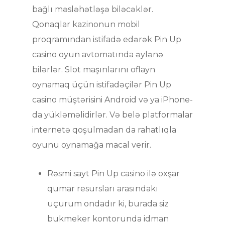
bağlı məsləhətləşə biləcəklər.
Qonaqlar kazinonun mobil
proqramından istifadə edərək Pin Up
casino oyun avtomatında əylənə
bilərlər. Slot maşınlarını oflayn
oynamaq üçün istifadəçilər Pin Up
casino müştərisini Android və ya iPhone-
da yükləməlidirlər. Və belə platformalar
internetə qoşulmadan da rahatlıqla
oyunu oynamağa macal verir.
Rəsmi sayt Pin Up casino ilə oxşar
qumar resursları arasındakı
uçurum ondadır ki, burada siz
bukmeker kontorunda idman