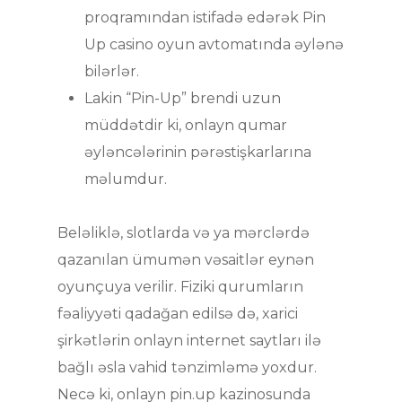
proqramından istifadə edərək Pin
Up casino oyun avtomatında əylənə
bilərlər.
Lakin “Pin-Up” brendi uzun
müddətdir ki, onlayn qumar
əyləncələrinin pərəstişkarlarına
məlumdur.
Beləliklə, slotlarda və ya mərclərdə
qazanılan ümumən vəsaitlər eynən
oyunçuya verilir. Fiziki qurumların
fəaliyyəti qadağan edilsə də, xarici
şirkətlərin onlayn internet saytları ilə
bağlı əsla vahid tənzimləmə yoxdur.
Necə ki, onlayn pin.up kazinosunda