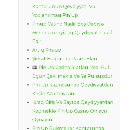
Kontorunun Qeydiyyatı Və
Yoxlanılması Pin Up
Pinup Casino Nadir Beş Dəqiqə
Ərzində ürəyiaçiq Qeydiyyat Təklif
Edir
Artıq Pin-up
Şirkət Haqqında Rəsmi Elan
Pin Up Casino Slotları Real Pul
üçün Çəkilməklə Və Ya Pulsuzdur
Pin-up Kazinosunda Qeydiyyatdan
Keçin Azərbaycan
Ixrac, Giriş Və Saytda Qeydiyyatdan
Keçməklə Pin Up Casino Onlayn
Oynayın
Pin Up Bukmeker Kontorunda