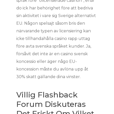
språk före ”olicensierade casinon”, enär
do ick har behörighet före att bedriva
sin aktivitet i vare sig Sverige alternativt
EU. Någon spelsajt såsom bris den
närvarande typen av licensiering kan
icke tillhandahålla casino rapp uttag
före avta svenska språket kunder. Ja,
försåvit det inte är en casino svensk
koncessio eller äger någo EU-
koncession måste du avlöna upp åt
30% skatt gällande dina vinster.
Villig Flashback
Forum Diskuteras
Det Friskt Om Vilket