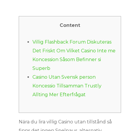
Content
Villig Flashback Forum Diskuteras
Det Friskt Om Vilket Casino Inte me
Koncession Såsom Befinner si
Superb
Casino Utan Svensk person
Koncessio Tillsamman Trustly
Allting Mer Efterfrågat
Nära du lira villig Casino utan tillstånd så
finns det ingen Spelpaus, alternativ