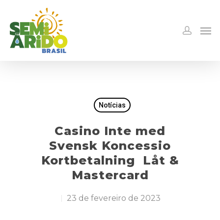
Notícias
Casino Inte med
Svensk Koncessio
Kortbetalning ️ Låt &
Mastercard
23 de fevereiro de 2023