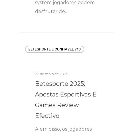
system jogadores podem
desfrutar de…
BETESPORTE E CONFIAVEL 740
22 de maio de 2025
Betesporte 2025:
Apostas Esportivas E
Games Review
Efectivo
Além disso, os jogadores