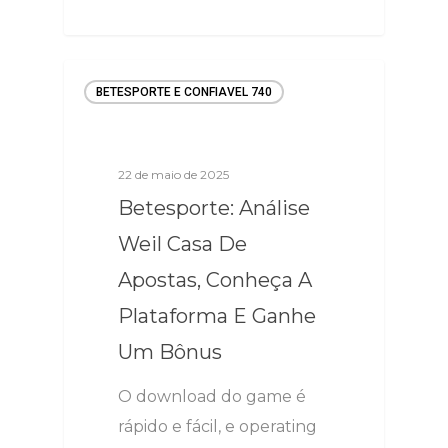
BETESPORTE E CONFIAVEL 740
22 de maio de 2025
Betesporte: Análise
Weil Casa De
Apostas, Conheça A
Plataforma E Ganhe
Um Bônus
O download do game é
rápido e fácil, e operating