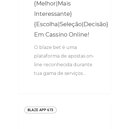
{Melhor|Mais
Interessante}
{Escolha|Seleção|Decisão}
Em Cassino Online!
O blaze bet​ é uma
plataforma de apostas on-
line reconhecida durante
tua gama de serviços…
BLAZE APP 673