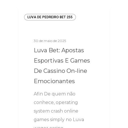
LUVA DE PEDREIRO BET 255
30 de maio de 2025
Luva Bet: Apostas
Esportivas E Games
De Cassino On-line
Emocionantes
Afin De quem não
conhece, operating
system crash online
games simply no Luva