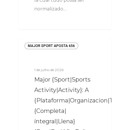
la cual tudo possa ser
normalizado.…
MAJOR SPORT APOSTA 656
1 de julho de 2026
Major {Sport|Sports
Activity|Activity}: A
{Plataforma|Organizacion|Trampo
{Completa|
íntegral|Llena}