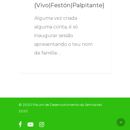
{Vivo|Festón|Palpitante}
Alguma vez criada
alguma conta, é só
inaugurar sessão
apresentando o teu nom
de famille…
© 2020 Fórum de Desenvolvimento do Semiárido
2020