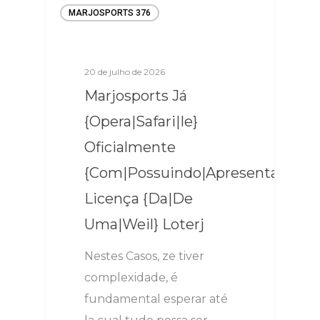
MARJOSPORTS 376
20 de julho de 2026
Marjosports Já
{Opera|Safari|Ie}
Oficialmente
{Com|Possuindo|Apresentando}
Licença {Da|De
Uma|Weil} Loterj
Nestes Casos, ze tiver
complexidade, é
fundamental esperar até