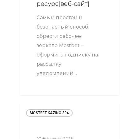
ресурс|веб-сайт}
Самый простой и
безопасный способ
обрести рабочее
зеркало Mostbet –
оформить подписку на
рассылку
уведомлений…
MOSTBET KAZINO 894
27 de junho de 2026