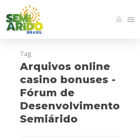
Tag
Arquivos online
casino bonuses -
Fórum de
Desenvolvimento
Semiárido