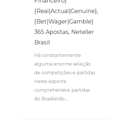
Financeiro}
{Real|Actual|Genuine},
{Bet|Wager|Gamble}
365 Apostas, Neteller
Brasil
Há constantemente
alguma enorme seleção
de competições e partidas
neste esporte
comprehensive partidas
do Brasileirão.…