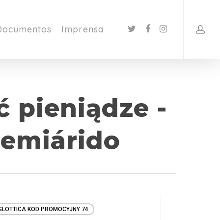
Documentos
Imprensa
ć pieniądze -
emiárido
SLOTTICA KOD PROMOCYJNY 74