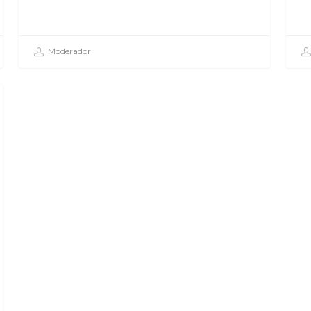
Moderador