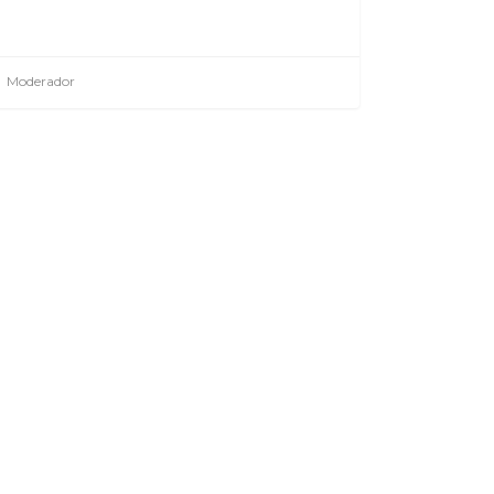
Moderador