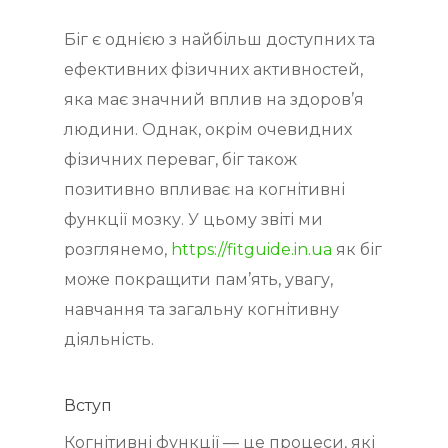
Біг є однією з найбільш доступних та
ефективних фізичних активностей,
яка має значний вплив на здоров’я
людини. Однак, окрім очевидних
фізичних переваг, біг також
позитивно впливає на когнітивні
функції мозку. У цьому звіті ми
розглянемо,
https://fitguide.in.ua
як біг
може покращити пам’ять, увагу,
навчання та загальну когнітивну
діяльність.
Вступ
Когнітивні функції — це процеси, які