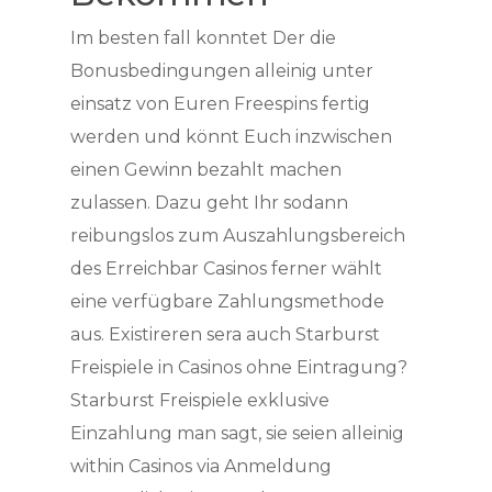
Im besten fall konntet Der die
Bonusbedingungen alleinig unter
einsatz von Euren Freespins fertig
werden und könnt Euch inzwischen
einen Gewinn bezahlt machen
zulassen. Dazu geht Ihr sodann
reibungslos zum Auszahlungsbereich
des Erreichbar Casinos ferner wählt
eine verfügbare Zahlungsmethode
aus. Existireren sera auch Starburst
Freispiele in Casinos ohne Eintragung?
Starburst Freispiele exklusive
Einzahlung man sagt, sie seien alleinig
within Casinos via Anmeldung