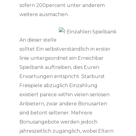
sofern 200percent unter anderem
weitere ausmachen.
An dieser stelle
solltet Ein selbstverständlich in erster
linie untergeordnet ein Erreichbar
Spielbank auftreiben, dies Euren
Erwartungen entspricht. Starburst
Freispiele abzüglich Einzahlung
existiert parece within vielen seriösen
Anbietern, zwar andere Bonusarten
sind betont seltener. Mehrere
Bonusangebote werden jedoch
jahreszeitlich zugänglich, wobei Eltern