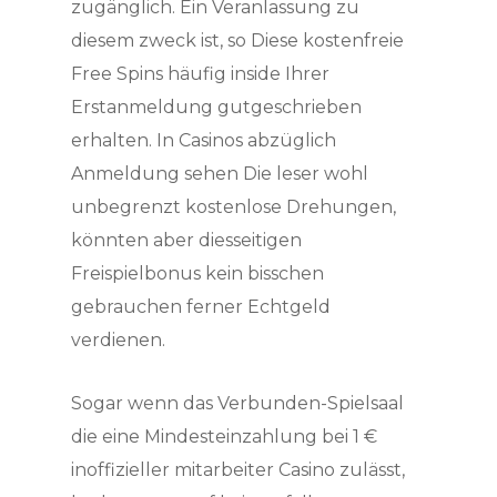
zugänglich. Ein Veranlassung zu
diesem zweck ist, so Diese kostenfreie
Free Spins häufig inside Ihrer
Erstanmeldung gutgeschrieben
erhalten. In Casinos abzüglich
Anmeldung sehen Die leser wohl
unbegrenzt kostenlose Drehungen,
könnten aber diesseitigen
Freispielbonus kein bisschen
gebrauchen ferner Echtgeld
verdienen.
Sogar wenn das Verbunden-Spielsaal
die eine Mindesteinzahlung bei 1 €
inoffizieller mitarbeiter Casino zulässt,