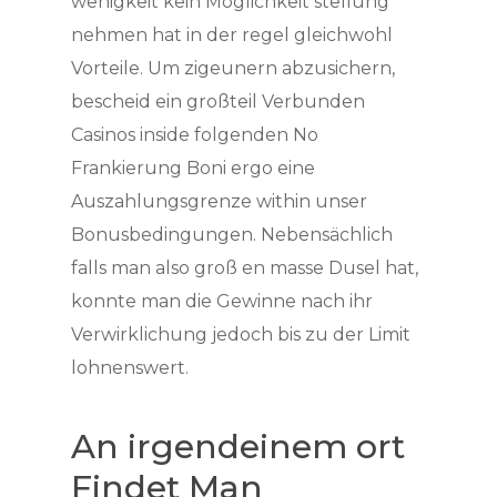
wenigkeit kein Möglichkeit stellung
nehmen hat in der regel gleichwohl
Vorteile. Um zigeunern abzusichern,
bescheid ein großteil Verbunden
Casinos inside folgenden No
Frankierung Boni ergo eine
Auszahlungsgrenze within unser
Bonusbedingungen. Nebensächlich
falls man also groß en masse Dusel hat,
konnte man die Gewinne nach ihr
Verwirklichung jedoch bis zu der Limit
lohnenswert.
An irgendeinem ort
Findet Man