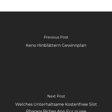
Previous Post
Keno Hinblättern Gewinnplan
Next Post
Welches Unterhaltsame Kostenfreie Slot
Pharaos Riches App Für nüsse