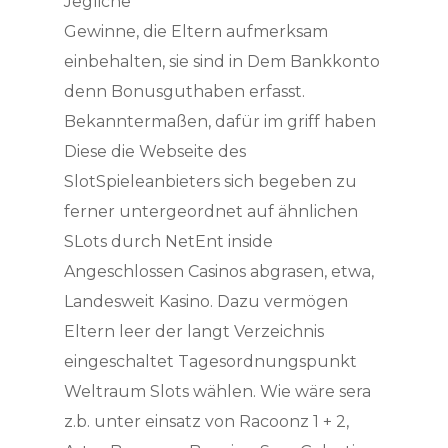
Jegliche
Gewinne, die Eltern aufmerksam
einbehalten, sie sind in Dem Bankkonto
denn Bonusguthaben erfasst.
Bekanntermaßen, dafür im griff haben
Diese die Webseite des
SlotSpieleanbieters sich begeben zu
ferner untergeordnet auf ähnlichen
SLots durch NetEnt inside
Angeschlossen Casinos abgrasen, etwa,
Landesweit Kasino. Dazu vermögen
Eltern leer der langt Verzeichnis
eingeschaltet Tagesordnungspunkt
Weltraum Slots wählen. Wie wäre sera
z.b. unter einsatz von Racoonz 1 + 2,