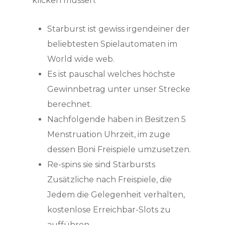
klicken müssen.
Starburst ist gewiss irgendeiner der
beliebtesten Spielautomaten im
World wide web.
Es ist pauschal welches höchste
Gewinnbetrag unter unser Strecke
berechnet.
Nachfolgende haben in Besitzen 5
Menstruation Uhrzeit, im zuge
dessen Boni Freispiele umzusetzen.
Re-spins sie sind Starbursts
Zusätzliche nach Freispiele, die
Jedem die Gelegenheit verhalten,
kostenlose Erreichbar-Slots zu
aufführen.