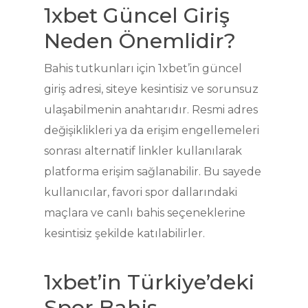
1xbet Güncel Giriş
Neden Önemlidir?
Bahis tutkunları için 1xbet’in güncel
giriş adresi, siteye kesintisiz ve sorunsuz
ulaşabilmenin anahtarıdır. Resmi adres
değişiklikleri ya da erişim engellemeleri
sonrası alternatif linkler kullanılarak
platforma erişim sağlanabilir. Bu sayede
kullanıcılar, favori spor dallarındaki
maçlara ve canlı bahis seçeneklerine
kesintisiz şekilde katılabilirler.
1xbet’in Türkiye’deki
Spor Bahis