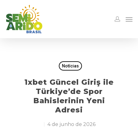
Notícias
1xbet Güncel Giriş ile
Türkiye’de Spor
Bahislerinin Yeni
Adresi
4 de junho de 2026