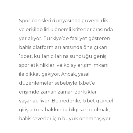
Spor bahisleri dünyasında güvenilirlik
ve erişilebilirlik önemli kriterler arasında
yer alıyor. Türkiye’de faaliyet gösteren
bahis platformları arasında öne çıkan
1xbet, kullanıcılarına sunduğu geniş
spor etkinlikleri ve kolay erişim imkanı
ile dikkat çekiyor. Ancak, yasal
düzenlemeler sebebiyle 1xbet’e
erişimde zaman zaman zorluklar
yaşanabiliyor. Bu nedenle, 1xbet güncel
giriş adresi hakkında bilgi sahibi olmak,
bahis severler için büyük önem taşıyor.