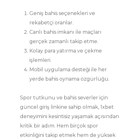
Geniş bahis seçenekleri ve
rekabetçi oranlar.
Canlı bahis imkanı ile maçları
gerçek zamanlı takip etme.
Kolay para yatırma ve çekme
işlemleri.
Mobil uygulama desteği ile her
yerde bahis oynama özgürlüğü.
Spor tutkunu ve bahis severler için
güncel giriş linkine sahip olmak, 1xbet
deneyimini kesintisiz yaşamak açısından
kritik bir adım. Hem birçok spor
etkinliğini takip etmek hem de yüksek