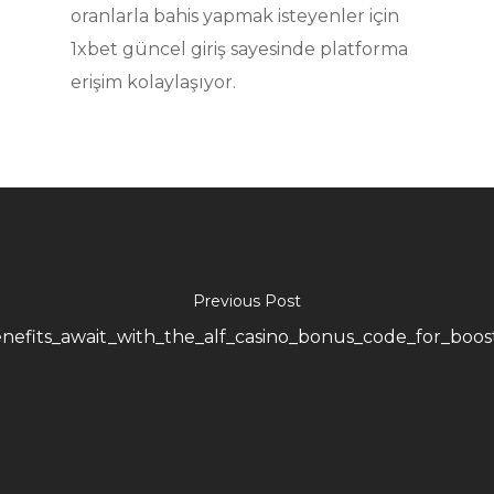
oranlarla bahis yapmak isteyenler için
1xbet güncel giriş sayesinde platforma
erişim kolaylaşıyor.
Previous Post
nefits_await_with_the_alf_casino_bonus_code_for_boo