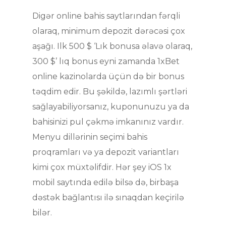
Digər online bahis saytlarından fərqli
olaraq, minimum depozit dərəcəsi çox
aşağı. Ilk 500 $ ‘Lık bonusa əlavə olaraq,
300 $’ lıq bonus eyni zamanda 1xBet
online kazinolarda üçün də bir bonus
təqdim edir. Bu şəkildə, lazımlı şərtləri
sağlayabiliyorsanız, kuponunuzu ya da
bahisinizi pul çəkmə imkanınız vardır.
Menyu dillərinin seçimi bahis
proqramları və ya depozit variantları
kimi çox müxtəlifdir. Hər şey iOS 1x
mobil saytında edilə bilsə də, birbaşa
dəstək bağlantısı ilə sınaqdan keçirilə
bilər.