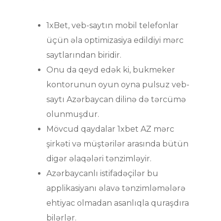
1xBet, veb-saytın mobil telefonlar
üçün əla optimizasiya edildiyi mərc
saytlarından biridir.
Onu da qeyd edək ki, bukmeker
kontorunun oyun oyna pulsuz veb-
saytı Azərbaycan dilinə də tərcümə
olunmuşdur.
Mövcud qaydalar 1xbet AZ mərc
şirkəti və müştərilər arasında bütün
digər əlaqələri tənzimləyir.
Azərbaycanlı istifadəçilər bu
applikasiyanı əlavə tənzimləmələrə
ehtiyac olmadan asanlıqla quraşdıra
bilərlər.