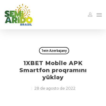
1win Azerbajany
1XBET Mobile APK
Smartfon proqramını
yükləy
28 de agosto de 2022