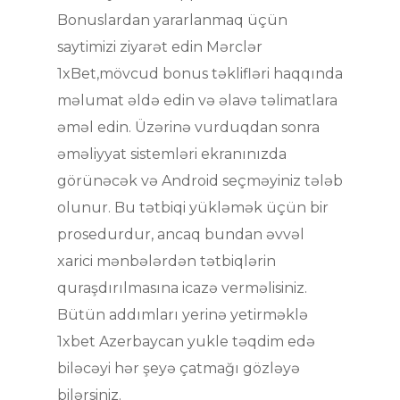
Bonuslardan yararlanmaq üçün
saytimizi ziyarət edin Mərclər
1xBet,mövcud bonus təklifləri haqqında
məlumat əldə edin və əlavə təlimatlara
əməl edin. Üzərinə vurduqdan sonra
əməliyyat sistemləri ekranınızda
görünəcək və Android seçməyiniz tələb
olunur. Bu tətbiqi yükləmək üçün bir
prosedurdur, ancaq bundan əvvəl
xarici mənbələrdən tətbiqlərin
quraşdırılmasına icazə verməlisiniz.
Bütün addımları yerinə yetirməklə
1xbet Azerbaycan yukle təqdim edə
biləcəyi hər şeyə çatmağı gözləyə
bilərsiniz.