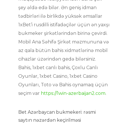
şey əldə edə bilər. Ən geniş idman
tədbirləri ilə birlikdə yüksək əmsallar
1xBet’i rusdilli istifadəçilər üçün ən yaxşı
bukmeker şirkətlərindən birinə çevirdi.
Mobil Ana Səhifə Şirkət məzmununa və
az qala bütün bahis xidmətlərinə mobil
cihazlar üzərindən gedə bilərsiniz.
Bahis, 1xbet canlı bahis, Çoxlu Canlı
Oyunlar, 1xbet Casino, 1xbet Casino
Oyunları, Toto və Bahis oynamaq üçün
seçim var
https://1win-azerbaijan2.com
.
Bet Azərbaycan bukmekeri: rəsmi
saytın nəzərdən keçirilməsi