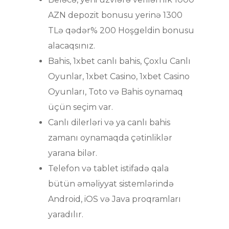
AZN depozit bonusu yerinə 1300
TLə qədər% 200 Hoşgeldin bonusu
alacaqsınız.
Bahis, 1xbet canlı bahis, Çoxlu Canlı
Oyunlar, 1xbet Casino, 1xbet Casino
Oyunları, Toto və Bahis oynamaq
üçün seçim var.
Canlı dilerləri və ya canlı bahis
zamanı oynamaqda çətinliklər
yarana bilər.
Telefon və tablet istifadə qala
bütün əməliyyat sistemlərində
Android, iOS və Java proqramları
yaradılır.