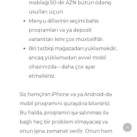
məbləği 50-dir AZN bütün ödəniş
üsulları üçün.
Menyu dillərinin seçimi bahis
proqramları və ya depozit
variantları kimi çox müxtəlifdir.
Biri tətbiqi mağazadan yükləməkdir,
ancaq yükləmədən əvvəl mobil
cihazınızda – daha çox ayar
etməlisiniz.
Siz həmçinin iPhone və ya Android-də
mobil proqramını quraşdıra bilərsiniz.
Bu halda, proqramın işə salınması ilə
bağlı heç bir problem olmayacaq və
onun işinə zəmanət verilir. Onun həm