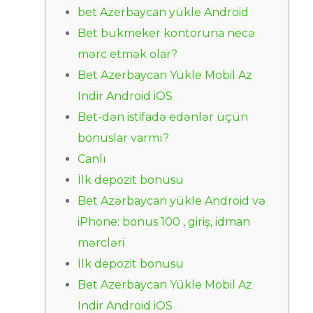
bet Azerbaycan yükle Android
Bet bukmeker kontoruna necə
mərc etmək olar?
Bet Azerbaycan Yükle Mobil Az
Indir Android iOS
Bet-dən istifadə edənlər üçün
bonuslar varmı?
Canlı
İlk depozit bonusu
Bet Azərbaycan yükle Android və
iPhone: bonus 100 , giriş, idman
mərcləri
İlk depozit bonusu
Bet Azerbaycan Yükle Mobil Az
Indir Android iOS