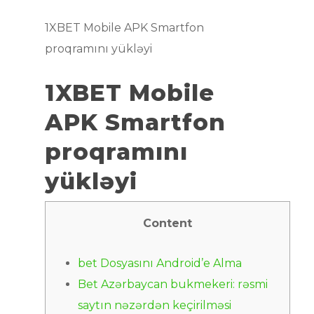
1XBET Mobile APK Smartfon
proqramını yükləyi
1XBET Mobile
APK Smartfon
proqramını
yükləyi
Content
bet Dosyasını Android’e Alma
Bet Azərbaycan bukmekeri: rəsmi
saytın nəzərdən keçirilməsi