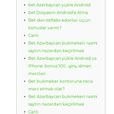
bet Azerbaycan yükle Android
bet Dosyasını Android’e Alma
Bet-dən istifadə edənlər üçün
bonuslar varmı?
Canlı
Bet Azərbaycan bukmekeri: rəsmi
saytın nəzərdən keçirilməsi
Bet Azərbaycan yükle Android və
iPhone: bonus 100 , giriş, idman
mərcləri
Bet bukmeker kontoruna necə
mərc etmək olar?
Bet Azərbaycan bukmekeri: rəsmi
saytın nəzərdən keçirilməsi
Canlı