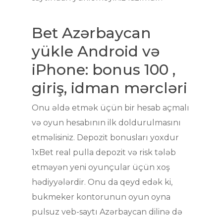
Bet Azərbaycan
yükle Android və
iPhone: bonus 100 ,
giriş, idman mərcləri
Onu əldə etmək üçün bir hesab açmalı
və oyun hesabının ilk doldurulmasını
etməlisiniz. Depozit bonusları yoxdur
1xBet real pulla depozit və risk tələb
etməyən yeni oyunçular üçün xoş
hədiyyələrdir. Onu da qeyd edək ki,
bukmeker kontorunun oyun oyna
pulsuz veb-saytı Azərbaycan dilinə də