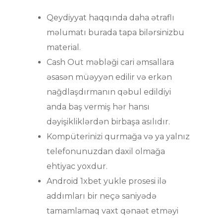
Qeydiyyat haqqında daha ətraflı
məlumatı burada tapa bilərsinizbu
material.
Cash Out məbləği cari əmsallara
əsasən müəyyən edilir və erkən
nağdlaşdırmanın qəbul edildiyi
anda baş vermiş hər hansı
dəyişikliklərdən birbaşa asılıdır.
Kompüterinizi qurmağa və ya yalnız
telefonunuzdan daxil olmağa
ehtiyac yoxdur.
Android 1xbet yukle prosesi ilə
addımları bir neçə saniyədə
tamamlamaq vaxt qənaət etməyi