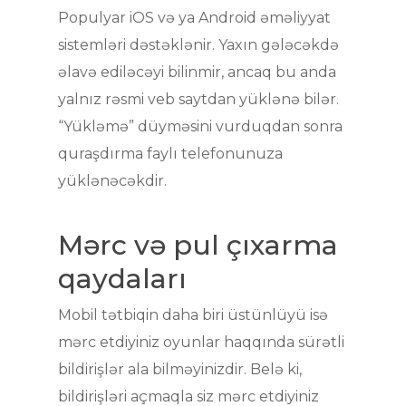
Populyar iOS və ya Android əməliyyat
sistemləri dəstəklənir. Yaxın gələcəkdə
əlavə ediləcəyi bilinmir, ancaq bu anda
yalnız rəsmi veb saytdan yüklənə bilər.
“Yükləmə” düyməsini vurduqdan sonra
quraşdırma faylı telefonunuza
yüklənəcəkdir.
Mərc və pul çıxarma
qaydaları
Mobil tətbiqin daha biri üstünlüyü isə
mərc etdiyiniz oyunlar haqqında sürətli
bildirişlər ala bilməyinizdir. Belə ki,
bildirişləri açmaqla siz mərc etdiyiniz