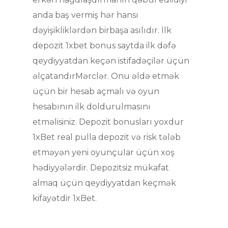
anda baş vermiş hər hansı
dəyişikliklərdən birbaşa asılıdır. İlk
depozit 1xbet bonus saytda ilk dəfə
qeydiyyatdan keçən istifadəçilər üçün
əlçatandırMərclər. Onu əldə etmək
üçün bir hesab açmalı və oyun
hesabının ilk doldurulmasını
etməlisiniz. Depozit bonusları yoxdur
1xBet real pulla depozit və risk tələb
etməyən yeni oyunçular üçün xoş
hədiyyələrdir. Depozitsiz mükafat
almaq üçün qeydiyyatdan keçmək
kifayətdir 1xBet.