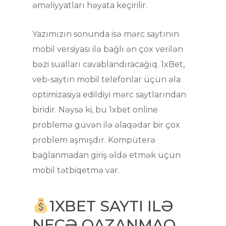
əməliyyatları həyata keçirilir.
Yazımızın sonunda isə mərc saytının
mobil versiyası ilə bağlı ən çox verilən
bəzi sualları cavablandıracağıq. 1xBet,
veb-saytın mobil telefonlar üçün əla
optimizasiya edildiyi mərc saytlarından
biridir. Nəysə ki, bu 1xbet online
problemə güvən ilə əlaqədar bir çox
problem aşmışdır. Kompüterə
bağlanmadan giriş əldə etmək üçün
mobil tətbiqetmə var.
1XBET SAYTI ILƏ
NECƏ QAZANMAQ