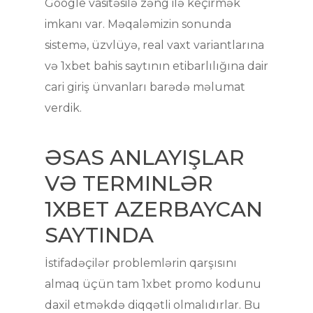
Google vasitəsilə zəng ilə keçirmək
imkanı var. Məqaləmizin sonunda
sistemə, üzvlüyə, real vaxt variantlarına
və 1xbet bahis saytının etibarlılığına dair
cari giriş ünvanları barədə məlumat
verdik.
ƏSAS ANLAYIŞLAR
VƏ TERMINLƏR
1XBET AZERBAYCAN
SAYTINDA
İstifadəçilər problemlərin qarşısını
almaq üçün tam 1xbet promo kodunu
daxil etməkdə diqqətli olmalıdırlar. Bu