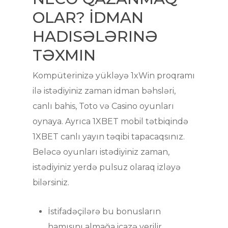
OLAR? İDMAN
HADISƏLƏRINƏ
TƏXMIN
Kompüterinizə yükləyə 1xWin proqramı
ilə istədiyiniz zaman idman bəhsləri,
canlı bahis, Toto və Casino oyunları
oynaya. Ayrıca 1XBET mobil tətbiqində
1XBET canlı yayın təqibi tapacaqsınız.
Beləcə oyunları istədiyiniz zaman,
istədiyiniz yerdə pulsuz olaraq izləyə
bilərsiniz.
İstifadəçilərə bu bonusların
hamısını almağa icazə verilir.