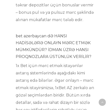
təkrar depozitlər üçün bonuslar vermir
– bonus pul və ya pulsuz mərc şəklində
alınan mükafatlar mərc tələb edir.
bet azerbaycan dƏ HANSI
HADİSƏLƏRƏ ONLAYN MƏRC ETMƏK
MÜMKÜNDÜR? İDMAN ÜZRƏ HANSI
PROQNOZLARA ÜSTÜNLÜK VERİLİR?
1x Bet içün mərc etmək istəyənlər
axtarış sistemlərində aşağıdakı kimi
axtarış edə bilərlər. Əgər onlayn – mərc
etmək istəyirsinizsə, 1xBet AZ zerkalo ən
gözəl seçimlərdən biridir. Bütün xırda
detallar, sadə və rahat dizayn bir sözlə
hər şey istifadəçilərin rahatlığı üçün