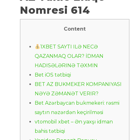
Nomresi 614
Content
1XBET SAYTI ILƏ NECƏ
QAZANMAQ OLAR? İDMAN
HADISƏLƏRINƏ TƏXMIN
Bet iOS tətbiqi
BET AZ BUKMEKER KOMPANIYASI
NƏYƏ ZƏMANƏT VERIR?
Bet Azərbaycan bukmekeri: rəsmi
saytın nəzərdən keçirilməsi
vtomobil xbet – Ən yaxşı idman
bahis tətbiqi