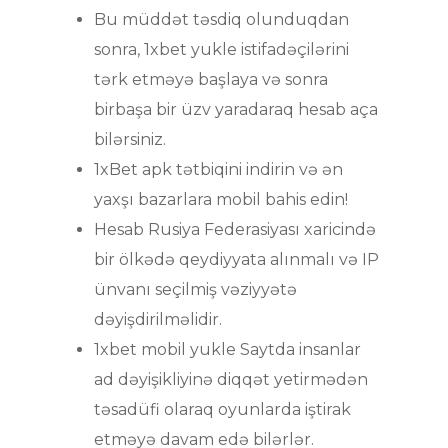
Bu müddət təsdiq olunduqdan
sonra, 1xbet yukle istifadəçilərini
tərk etməyə başlaya və sonra
birbaşa bir üzv yaradaraq hesab aça
bilərsiniz.
1xBet apk tətbiqini indirin və ən
yaxşı bazarlara mobil bahis edin!
Hesab Rusiya Federasiyası xaricində
bir ölkədə qeydiyyata alınmalı və IP
ünvanı seçilmiş vəziyyətə
dəyişdirilməlidir.
1xbet mobil yukle Saytda insanlar
ad dəyişikliyinə diqqət yetirmədən
təsadüfi olaraq oyunlarda iştirak
etməyə davam edə bilərlər.