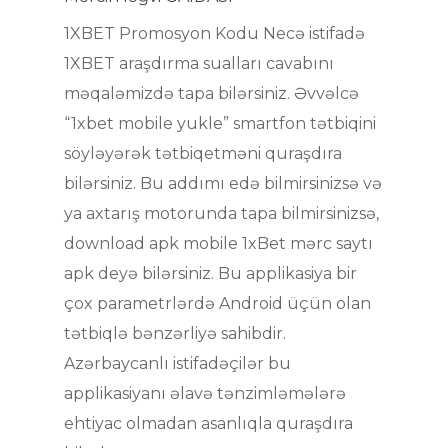
1XBET Promosyon Kodu Necə istifadə
1XBET araşdırma sualları cavabını
məqaləmizdə tapa bilərsiniz. Əvvəlcə
“1xbet mobile yukle” smartfon tətbiqini
söyləyərək tətbiqetməni quraşdıra
bilərsiniz. Bu addımı edə bilmirsinizsə və
ya axtarış motorunda tapa bilmirsinizsə,
download apk mobile 1xBet mərc saytı
apk deyə bilərsiniz. Bu applikasiya bir
çox parametrlərdə Android üçün olan
tətbiqlə bənzərliyə sahibdir.
Azərbaycanlı istifadəçilər bu
applikasiyanı əlavə tənzimləmələrə
ehtiyac olmadan asanlıqla quraşdıra