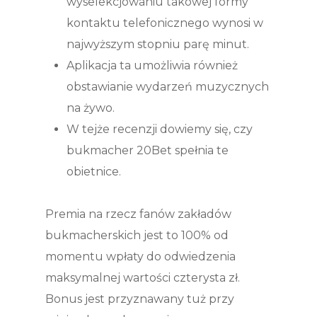
wyselekcjowaniu takowej formy
kontaktu telefonicznego wynosi w
najwyższym stopniu parę minut.
Aplikacja ta umożliwia również
obstawianie wydarzeń muzycznych
na żywo.
W tejże recenzji dowiemy się, czy
bukmacher 20Bet spełnia te
obietnice.
Premia na rzecz fanów zakładów
bukmacherskich jest to 100% od
momentu wpłaty do odwiedzenia
maksymalnej wartości czterysta zł.
Bonus jest przyznawany tuż przy