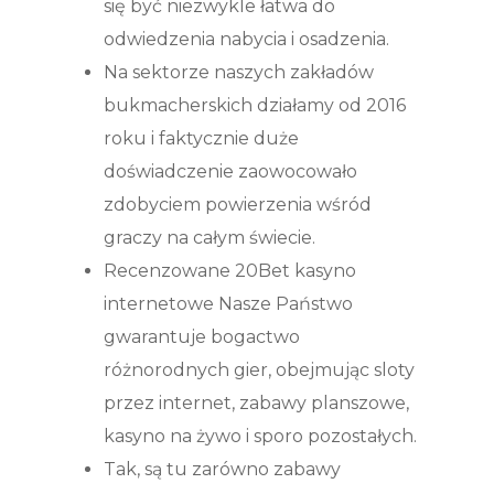
się być niezwykle łatwa do
odwiedzenia nabycia i osadzenia.
Na sektorze naszych zakładów
bukmacherskich działamy od 2016
roku i faktycznie duże
doświadczenie zaowocowało
zdobyciem powierzenia wśród
graczy na całym świecie.
Recenzowane 20Bet kasyno
internetowe Nasze Państwo
gwarantuje bogactwo
różnorodnych gier, obejmując sloty
przez internet, zabawy planszowe,
kasyno na żywo i sporo pozostałych.
Tak, są tu zarówno zabawy