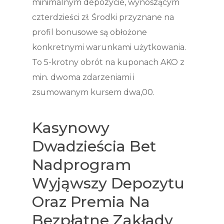
minimalnym depozycie, wynoszącym
czterdzieści zł. Środki przyznane na
profil bonusowe są obłożone
konkretnymi warunkami użytkowania.
To 5-krotny obrót na kuponach AKO z
min. dwoma zdarzeniami i
zsumowanym kursem dwa,00.
Kasynowy
Dwadzieścia Bet
Nadprogram
Wyjąwszy Depozytu
Oraz Premia Na
Bezpłatne Zakłady