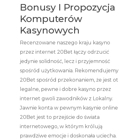
Bonusy I Propozycja
Komputerów
Kasynowych
Recenzowane naszego kraju kasyno
przez internet 20Bet łączy odrzucić
jedynie solidność, lecz i przyjemność
spośród użytkowania. Rekomendujemy
20Bet spośród przekonaniem, że jest ot
legalne, pewne i dobre kasyno przez
internet gwoli zawodników z Lokalny.
Jawnie konta w pewnym kasynie online
20Bet jest to przejście do świata
internetowego, w którym królują
prawdziwe emocje i doskonała uciecha.