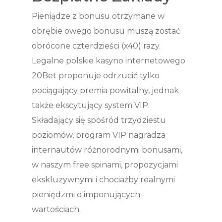
Pieniądze z bonusu otrzymane w
obrębie owego bonusu muszą zostać
obrócone czterdzieści (x40) razy.
Legalne polskie kasyno internetowego
20Bet proponuje odrzucić tylko
pociągający premia powitalny, jednak
także ekscytujący system VIP.
Składający się spośród trzydziestu
poziomów, program VIP nagradza
internautów różnorodnymi bonusami,
w naszym free spinami, propozycjami
ekskluzywnymi i chociażby realnymi
pieniędzmi o imponujących
wartościach.