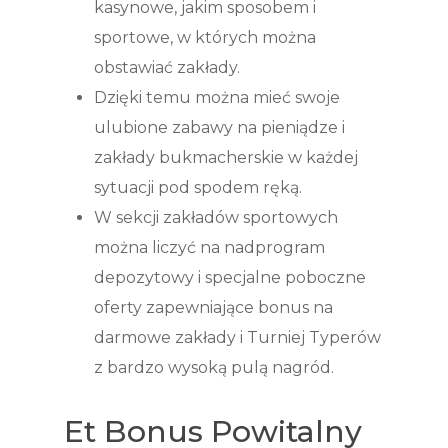
kasynowe, jakim sposobem i
sportowe, w których można
obstawiać zakłady.
Dzięki temu można mieć swoje
ulubione zabawy na pieniądze i
zakłady bukmacherskie w każdej
sytuacji pod spodem ręką.
W sekcji zakładów sportowych
można liczyć na nadprogram
depozytowy i specjalne poboczne
oferty zapewniające bonus na
darmowe zakłady i Turniej Typerów
z bardzo wysoką pulą nagród.
Et Bonus Powitalny