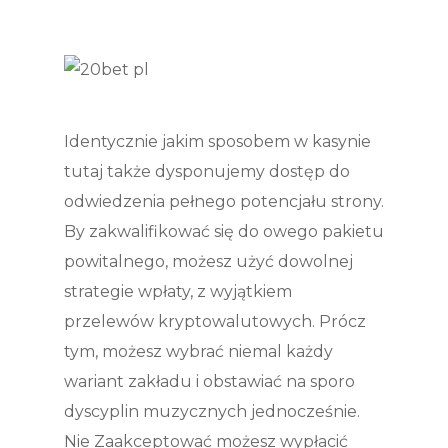
Identycznie jakim sposobem w kasynie
tutaj także dysponujemy dostęp do
odwiedzenia pełnego potencjału strony.
By zakwalifikować się do owego pakietu
powitalnego, możesz użyć dowolnej
strategie wpłaty, z wyjątkiem
przelewów kryptowalutowych. Prócz
tym, możesz wybrać niemal każdy
wariant zakładu i obstawiać na sporo
dyscyplin muzycznych jednocześnie.
Nie Zaakceptować możesz wypłacić