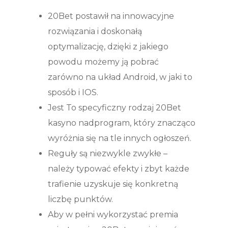
20Bet postawił na innowacyjne
rozwiązania i doskonałą
optymalizację, dzięki z jakiego
powodu możemy ją pobrać
zarówno na układ Android, w jaki to
sposób i IOS.
Jest To specyficzny rodzaj 20Bet
kasyno nadprogram, który znacząco
wyróżnia się na tle innych ogłoszeń.
Reguły są niezwykle zwykłe –
należy typować efekty i zbyt każde
trafienie uzyskuje się konkretną
liczbę punktów.
Aby w pełni wykorzystać premia