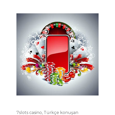
7slots casino, Türkçe konuşan