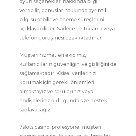
oyun seçenekleri hakkında bilgi
verebilir, bonuslar hakkında ayrıntılı
bilgi sunabilir ve ödeme süreçlerini
açıklayabilirler. Sadece bir tıklama veya
telefon görüşmesi uzaklıktadırlar.
Müşteri hizmetleri ekibimiz,
kullanıcıların güvenliğini ve gizliliğini de
sağlamaktadır. Kişisel verilerinizi
korumak için gerekli önlemleri
almaktayız ve sorularınız veya
endişeleriniz olduğunda size destek
sağlayacağız.
7slots casino, profesyonel müşteri