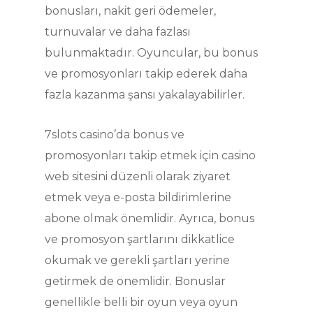
bonusları, nakit geri ödemeler,
turnuvalar ve daha fazlası
bulunmaktadır. Oyuncular, bu bonus
ve promosyonları takip ederek daha
fazla kazanma şansı yakalayabilirler.
7slots casino’da bonus ve
promosyonları takip etmek için casino
web sitesini düzenli olarak ziyaret
etmek veya e-posta bildirimlerine
abone olmak önemlidir. Ayrıca, bonus
ve promosyon şartlarını dikkatlice
okumak ve gerekli şartları yerine
getirmek de önemlidir. Bonuslar
genellikle belli bir oyun veya oyun