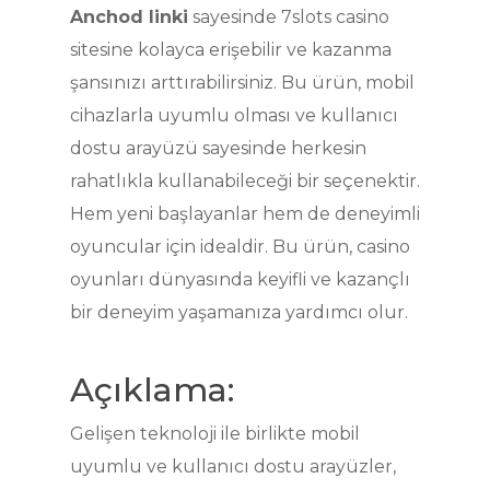
Anchod linki
sayesinde 7slots casino
sitesine kolayca erişebilir ve kazanma
şansınızı arttırabilirsiniz. Bu ürün, mobil
cihazlarla uyumlu olması ve kullanıcı
dostu arayüzü sayesinde herkesin
rahatlıkla kullanabileceği bir seçenektir.
Hem yeni başlayanlar hem de deneyimli
oyuncular için idealdir. Bu ürün, casino
oyunları dünyasında keyifli ve kazançlı
bir deneyim yaşamanıza yardımcı olur.
Açıklama:
Gelişen teknoloji ile birlikte mobil
uyumlu ve kullanıcı dostu arayüzler,