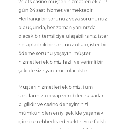
7slots casino müşteri hizmetleri ekibi, 7
gün 24 saat hizmet vermektedir.
Herhangi bir sorunuz veya sorununuz
olduğunda, her zaman yanınızda
olacak bir temsilciye ulaşabilirsiniz. İster
hesapla ilgili bir sorunuz olsun, ister bir
ödeme sorunu yaşayın, müşteri
hizmetleri ekibimiz hızlı ve verimli bir
şekilde size yardımcı olacaktır.
Müşteri hizmetleri ekibimiz, tüm
sorularınıza cevap verebilecek kadar
bilgilidir ve casino deneyiminizi
mümkün olan en iyi şekilde yaşamak
için size rehberlik edecektir. Size farklı