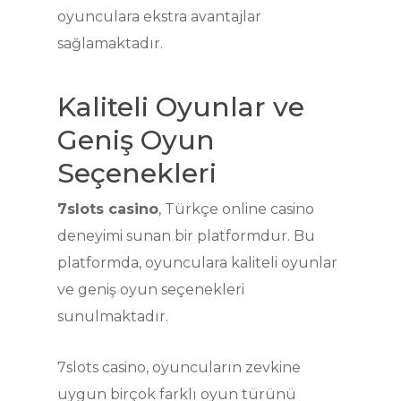
oyunculara ekstra avantajlar
sağlamaktadır.
Kaliteli Oyunlar ve
Geniş Oyun
Seçenekleri
7slots casino
, Türkçe online casino
deneyimi sunan bir platformdur. Bu
platformda, oyunculara kaliteli oyunlar
ve geniş oyun seçenekleri
sunulmaktadır.
7slots casino, oyuncuların zevkine
uygun birçok farklı oyun türünü