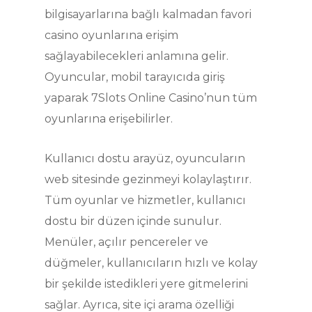
bilgisayarlarına bağlı kalmadan favori
casino oyunlarına erişim
sağlayabilecekleri anlamına gelir.
Oyuncular, mobil tarayıcıda giriş
yaparak 7Slots Online Casino’nun tüm
oyunlarına erişebilirler.
Kullanıcı dostu arayüz, oyuncuların
web sitesinde gezinmeyi kolaylaştırır.
Tüm oyunlar ve hizmetler, kullanıcı
dostu bir düzen içinde sunulur.
Menüler, açılır pencereler ve
düğmeler, kullanıcıların hızlı ve kolay
bir şekilde istedikleri yere gitmelerini
sağlar. Ayrıca, site içi arama özelliği