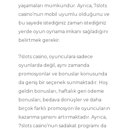
yaşamaları mümkündür. Ayrıca, 7slots
casino’nun mobil uyumlu olduğunu ve
bu sayede istediğiniz zaman istediğiniz
yerde oyun oynama imkanı sağladığını
belirtmek gerekir.
7slots casino, oyunculara sadece
oyunlarda değil, aynı zamanda
promosyonlar ve bonuslar konusunda
da geniş bir seçenek sunmaktadır. Hoş
geldin bonusları, haftalık geri ödeme
bonusları, bedava dönüşler ve daha
birçok farklı promosyon ile oyuncuların
kazanma şansını artırmaktadır. Ayrıca,
7slots casino’nun sadakat programı da