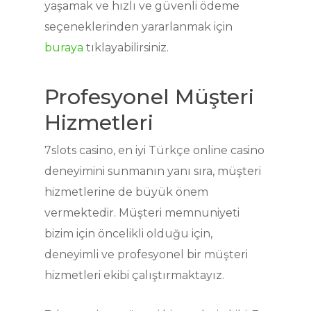
yaşamak ve hızlı ve güvenli ödeme
seçeneklerinden yararlanmak için
buraya
tıklayabilirsiniz.
Profesyonel Müşteri
Hizmetleri
7slots casino, en iyi Türkçe online casino
deneyimini sunmanın yanı sıra, müşteri
hizmetlerine de büyük önem
vermektedir. Müşteri memnuniyeti
bizim için öncelikli olduğu için,
deneyimli ve profesyonel bir müşteri
hizmetleri ekibi çalıştırmaktayız.