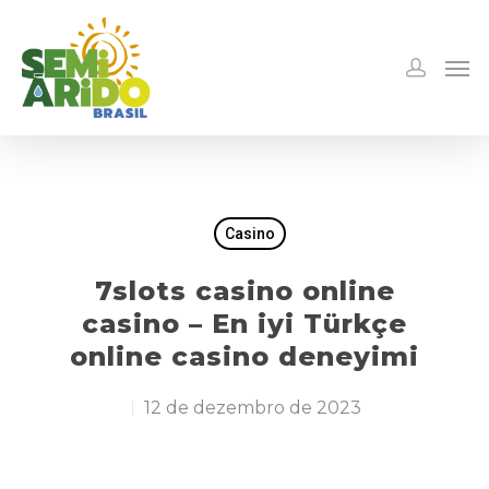
Casino
7slots casino online
casino – En iyi Türkçe
online casino deneyimi
12 de dezembro de 2023