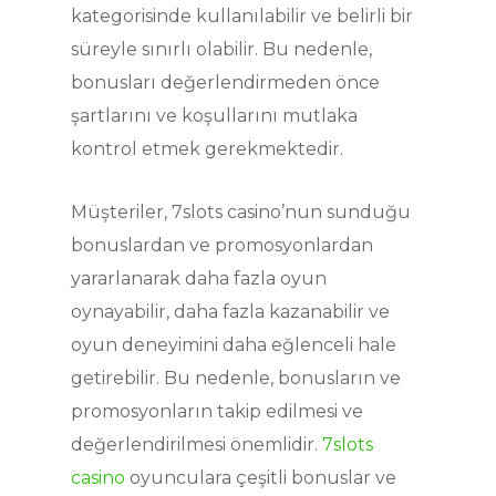
kategorisinde kullanılabilir ve belirli bir
süreyle sınırlı olabilir. Bu nedenle,
bonusları değerlendirmeden önce
şartlarını ve koşullarını mutlaka
kontrol etmek gerekmektedir.
Müşteriler, 7slots casino’nun sunduğu
bonuslardan ve promosyonlardan
yararlanarak daha fazla oyun
oynayabilir, daha fazla kazanabilir ve
oyun deneyimini daha eğlenceli hale
getirebilir. Bu nedenle, bonusların ve
promosyonların takip edilmesi ve
değerlendirilmesi önemlidir.
7slots
casino
oyunculara çeşitli bonuslar ve