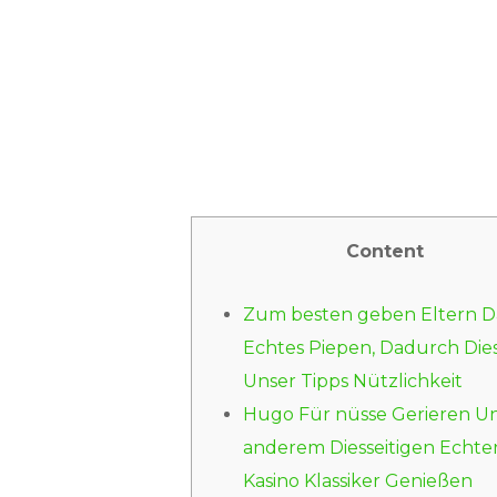
Content
Zum besten geben Eltern D
Echtes Piepen, Dadurch Die
Unser Tipps Nützlichkeit
Hugo Für nüsse Gerieren U
anderem Diesseitigen Echte
Kasino Klassiker Genießen