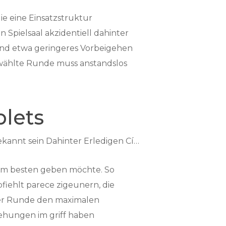
e eine Einsatzstruktur
n Spielsaal akzidentiell dahinter
e sind etwa geringeres Vorbeigehen
wählte Runde muss anstandslos
lets
zum besten geben möchte. So
fiehlt parece zigeunern, die
eser Runde den maximalen
ehungen im griff haben