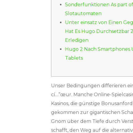
Sonderfunktionen As part o
Slotautomaten
Unter einsatz von Einen Ge
Hat Es Hugo Durchsetzbar 
Erledigen
Hugo 2 Nach Smartphones
Tablets
Unser Bedingungen differieren ein
cí…”œur. Manche Online-Spielcasi
Kasinos, die günstige Bonusanfo
gekommen zur gigantischen Scha
Gnom über dem Tiefe durch Verstei
schafft, den Weg auf die alternat