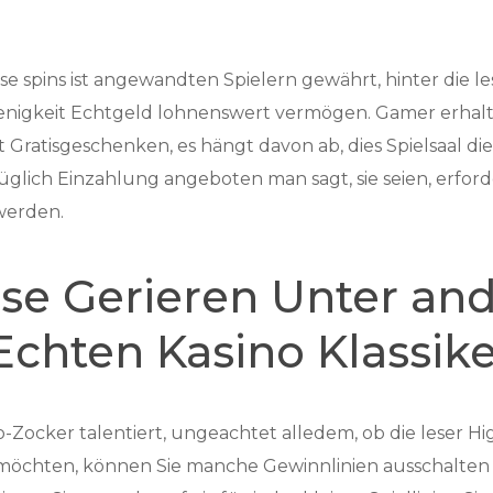
e spins ist angewandten Spielern gewährt, hinter die le
wenigkeit Echtgeld lohnenswert vermögen. Gamer erhalt
ratisgeschenken, es hängt davon ab, dies Spielsaal die 
züglich Einzahlung angeboten man sagt, sie seien, erford
werden.
se Gerieren Unter a
Echten Kasino Klassik
no-Zocker talentiert, ungeachtet alledem, ob die leser H
n möchten, können Sie manche Gewinnlinien ausschalten 