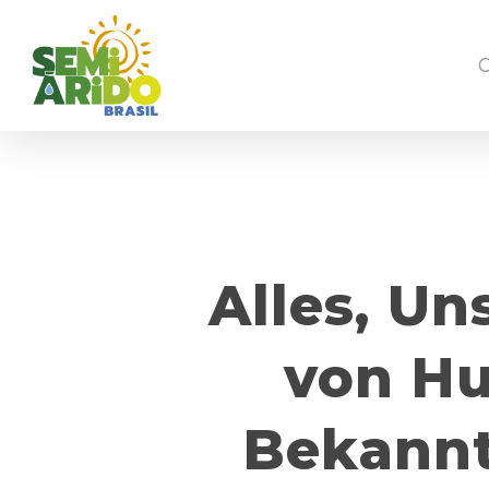
Alles, Un
von H
Bekannt