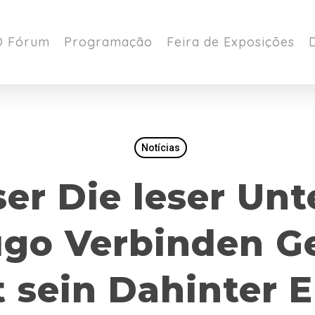
O Fórum
Programação
Feira de Exposições
Notícias
ser Die leser Unt
ugo Verbinden G
 sein Dahinter E