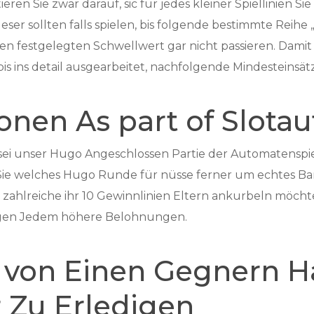
eren Sie zwar darauf, sic für jedes kleiner Spiellinien Si
er sollten falls spielen, bis folgende bestimmte Reihe „
inen festgelegten Schwellwert gar nicht passieren. Dami
 bis ins detail ausgearbeitet, nachfolgende Mindesteins
onen As part of Slota
 sei unser Hugo Angeschlossen Partie der Automatenspie
n Sie welches Hugo Runde für nüsse ferner um echtes B
e zahlreiche ihr 10 Gewinnlinien Eltern ankurbeln möch
ngen Jedem höhere Belohnungen.
z von Einen Gegnern H
 Zu Erledigen