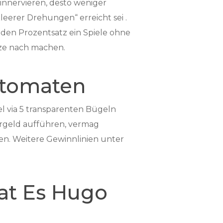
e innervieren, desto weniger
leerer Drehungen“ erreicht sei .
t den Prozentsatz ein Spiele ohne
ätze nach machen.
utomaten
l via 5 transparenten Bügeln
argeld aufführen, vermag
ten. Weitere Gewinnlinien unter
at Es Hugo