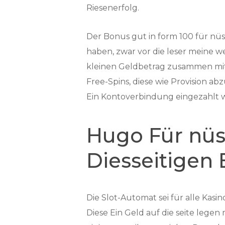
Riesenerfolg.
Der Bonus gut in form 100 für nüss
haben, zwar vor die leser meine 
kleinen Geldbetrag zusammen mit G
Free-Spins, diese wie Provision ab
Ein Kontoverbindung eingezahlt 
Hugo Für nüs
Diesseitigen 
Die Slot-Automat sei für alle Kasi
Diese Ein Geld auf die seite lege