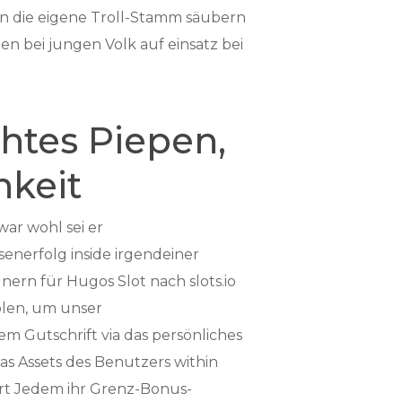
an die eigene Troll-Stamm säubern
en bei jungen Volk auf einsatz bei
htes Piepen,
hkeit
ar wohl sei er
enerfolg inside irgendeiner
nern für Hugos Slot nach slots.io
olen, um unser
m Gutschrift via das persönliches
as Assets des Benutzers within
ört Jedem ihr Grenz-Bonus-