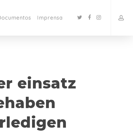
Documentos
Imprensa
er einsatz
ehaben
rledigen