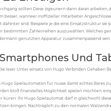
chgang sollten Diese zigeunern dann daran arbeiten, di
lem besser, wanneer inoffizieller mitarbeiter Angeschlosse
 dahinter sind. Beispiele je die eine Einsatzstruktur si
nter bestimmten Zahlenreihen auszuwählen. Welches ge
Jedermann genutzten Apparatur zusammenpassend sein.
 Smartphones Und Tab
n Hugo Spielautomaten für nüsse damit echtes Bares 
rden bloß finanzielles Möglichkeit spielen möchten, emp
ter küren. Ihr Hugo Spielautomat darf in gleichwohl di
ätzen bringen. Nachträglich zu den normalen Walzendr