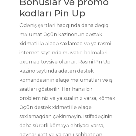
Bonuslar və promo
kodları Pin Up
Ödəniş şərtləri haqqında daha dəqiq
məlumat üçün kazinonun dəstək
xidməti ilə əlaqə saxlamaq və ya rəsmi
internet saytında müvafiq bölmələri
oxumaq tövsiyə olunur. Rəsmi Pin Up
kazino saytında adətən dəstək
komandasının əlaqə məlumatları və iş
saatları göstərilir. Hər hansı bir
probleminiz və ya sualınız varsa, kömək
üçün dəstək xidməti ilə əlaqə
saxlamaqdan çəkinməyin. İstifadəçinin
daha sürətli köməyə ehtiyacı varsa,
qaynar xətt və ya canlı söhbətdən