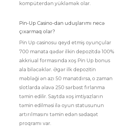
kompüterdən yükləmək olar.
Pin-Up Casino-dan uduşlarımı necə
çıxarmaq olar?
Pin Up casinosu qeyd etmiş oyunçular
700 manata qədər ilkin depozitdə 100%
akkriual formasında xoş Pin Up bonus
ala biləcəklər. Əgər ilk depozitin
məbləği ən azı 50 manatdırsa, o zaman
slotlarda əlavə 250 sərbəst fırlanma
təmin edilir. Saytda xoş imtiyazların
təmin edilməsi ilə oyun statusunun
artırılmasını təmin edən sədaqət
proqramı var.