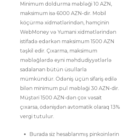
Minimum doldurma məbləği 10 AZN,
maksimum isə 6000 AZN-dir. Mobil
köçürmə xidmətlərindən, həmçinin
WebMoney və Yumani xidmətlərindən
istifadə edərkən maksimum 1500 AZN
təşkil edir. Çıxarma, maksimum
məbləğlərdə eyni məhdudiyyətlərlə
sadalanan bütün üsullarla
mümkündür. Ödəniş üçün sifariş edilə
bilən minimum pul məbləği 30 AZN-dir.
Müştəri 1500 AZN-dən çox vəsait
çıxarsa, ödənişdən avtomatik olaraq 13%
vergi tutulur.
Burada siz hesablanmış pinkoinlərin