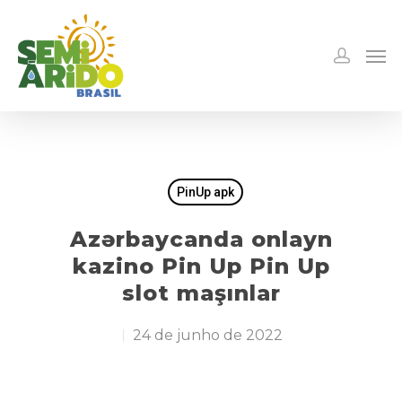
PinUp apk
Azərbaycanda onlayn
kazino Pin Up Pin Up
slot maşınlar
24 de junho de 2022