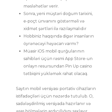
məsləhətlər verir.
Sonra, yeni müştəri doğum tarixini,
e-poçt ünvanını göstərməli və
xidmət şərtləri ilə razılaşmalıdır
Hobbiniz haqqında digər insanların
öyrənəcəyi həyəcan varmı?
Müasir iOS mobil qurğularının
sahibləri üçün rəsmi App Store-un
onlayn resursundan Pin Up casino
tətbiqini yükləmək rahat olacaq.
Saytın mobil versiyası portativ cihazların
istifadəçiləri üçün nəzərdə tutulub. O,
sadələşdirilmiş versiyada hazırlanır və
əsas bölmələrin ardıcıllığını saxlayır.