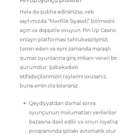
Pin-Up oyunçu profilinin
Hələ də şübhə edirsinizsə, veb
saytımızda “Məxfilik Siyasəti” bölməsini
açın və diqqətlə oxuyun. Pin Up Casino
onlayn platforması təhlükəsizliyinizi
təmin edən və eyni zamanda maraqlı
qumar oyunlarına giriş imkanı verən bir
qurumdur. Şəbəkədəki
istifadəçilərimizin rəylərini oxusanız,
buna əmin ola bilərsiniz.
Qeydiyyatdan dərhal sonra
oyunçunun məlumatları verilənlər
bazasına daxil edilir və onun loyallıq
proqramında iştirakı avtomatik olur