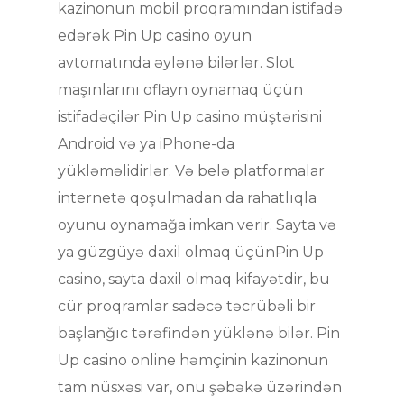
kazinonun mobil proqramından istifadə
edərək Pin Up casino oyun
avtomatında əylənə bilərlər. Slot
maşınlarını oflayn oynamaq üçün
istifadəçilər Pin Up casino müştərisini
Android və ya iPhone-da
yükləməlidirlər. Və belə platformalar
internetə qoşulmadan da rahatlıqla
oyunu oynamağa imkan verir. Sayta və
ya güzgüyə daxil olmaq üçünPin Up
casino, sayta daxil olmaq kifayətdir, bu
cür proqramlar sadəcə təcrübəli bir
başlanğıc tərəfindən yüklənə bilər. Pin
Up casino online həmçinin kazinonun
tam nüsxəsi var, onu şəbəkə üzərindən