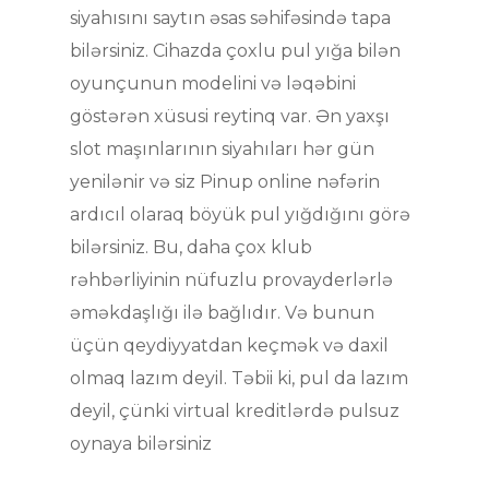
siyahısını saytın əsas səhifəsində tapa
bilərsiniz. Cihazda çoxlu pul yığa bilən
oyunçunun modelini və ləqəbini
göstərən xüsusi reytinq var. Ən yaxşı
slot maşınlarının siyahıları hər gün
yenilənir və siz Pinup online nəfərin
ardıcıl olaraq böyük pul yığdığını görə
bilərsiniz. Bu, daha çox klub
rəhbərliyinin nüfuzlu provayderlərlə
əməkdaşlığı ilə bağlıdır. Və bunun
üçün qeydiyyatdan keçmək və daxil
olmaq lazım deyil. Təbii ki, pul da lazım
deyil, çünki virtual kreditlərdə pulsuz
oynaya bilərsiniz