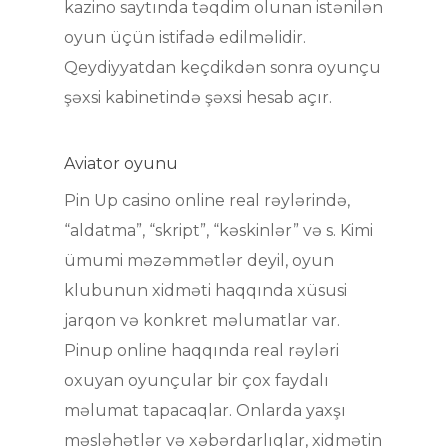
kazino saytında təqdim olunan istənilən
oyun üçün istifadə edilməlidir.
Qeydiyyatdan keçdikdən sonra oyunçu
şəxsi kabinetində şəxsi hesab açır.
Aviator oyunu
Pin Up casino online real rəylərində,
“aldatma”, “skript”, “kəskinlər” və s. Kimi
ümumi məzəmmətlər deyil, oyun
klubunun xidməti haqqında xüsusi
jarqon və konkret məlumatlar var.
Pinup online haqqında real rəyləri
oxuyan oyunçular bir çox faydalı
məlumat tapacaqlar. Onlarda yaxşı
məsləhətlər və xəbərdarlıqlar, xidmətin