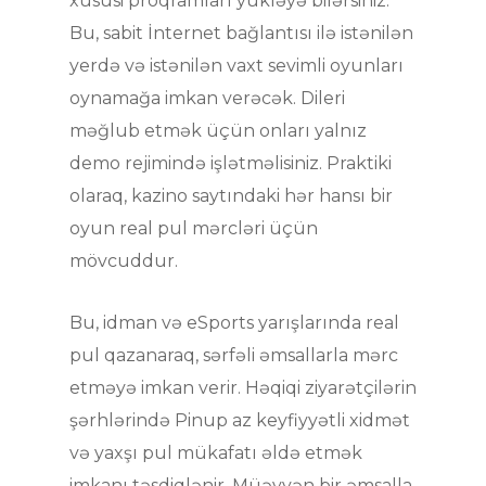
xüsusi proqramları yükləyə bilərsiniz.
Bu, sabit İnternet bağlantısı ilə istənilən
yerdə və istənilən vaxt sevimli oyunları
oynamağa imkan verəcək. Dileri
məğlub etmək üçün onları yalnız
demo rejimində işlətməlisiniz. Praktiki
olaraq, kazino saytındaki hər hansı bir
oyun real pul mərcləri üçün
mövcuddur.
Bu, idman və eSports yarışlarında real
pul qazanaraq, sərfəli əmsallarla mərc
etməyə imkan verir. Həqiqi ziyarətçilərin
şərhlərində Pinup az keyfiyyətli xidmət
və yaxşı pul mükafatı əldə etmək
imkanı təsdiqlənir. Müəyyən bir əmsalla