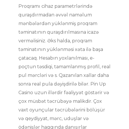
Proqramı cihaz parametrlərində
quraşdırmadan əvvəl naməlum
mənbələrdən yüklənmiş proqram
təminatının quraşdırılmasına icazə
verməlisiniz. Əks halda, proqram
təminatının yüklənməsi xəta ilə başa
çatacaq. Hesabın yoxlanılması, e-
poçtun təsdiqi, tamamlanmış profil, real
pul mərcləri və s. Qazanılan xallar daha
sonra real pula dəyişdirilə bilər. Pin Up
Casino uzun illərdir fəaliyyət göstərir və
çox müsbət təcrübəyə malikdir. Çox
vaxt oyunçular təcrübələrini bölüşür
və qeydiyyat, mərc, uduşlar və
ödənişlər haqqında danışırlar