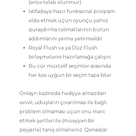
(ərizə tələb olunmur).
İstifadəyə hazır funksional proqram
əldə etmək üçün oyunçu yalnız
quraşdırma təlimatlarının bütün
addımlarını yerinə yetirməlidir.
Royal Flush və ya Düz Flush
birləşmələrini hazırlamağa çalışın.
Bu cür müxtəlif seçimlər arasında
hər kəs uyğun bir seçim tapa bilər.
Onlayn kazinoda hədiyyə almazdan
əvvəl, uduşların çıxarılması ilə bağlı
problem olmaması üçün onu mərc
etmək şərtləri ilə (müəyyən bir
peyjerlə) tanış olmalısınız. Qonaqlar