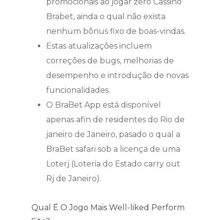
promocionais ao jogar zero Cassino
Brabet, ainda o qual não exista
nenhum bônus fixo de boas-vindas.
Estas atualizações incluem
correções de bugs, melhorias de
desempenho e introdução de novas
funcionalidades.
O BraBet App está disponível
apenas afin de residentes do Rio de
janeiro de Janeiro, pasado o qual a
BraBet safari sob a licença de uma
Loterj (Loteria do Estado carry out
Rj de Janeiro).
Qual É O Jogo Mais Well-liked Perform