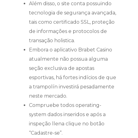
Além disso, o site conta possuindo
tecnologia de segurança avançada,
tais como certificado SSL, proteção
de informações e protocolos de
transação holistica.
Embora o aplicativo Brabet Casino
atualmente não possua alguma
seção exclusiva de apostas
esportivas, há fortes indícios de que
a trampolín investirá pesadamente
neste mercado.
Compruebe todos operating-
system dados inseridos e após a
inspeção llena clique no botão
“Cadastre-se”.