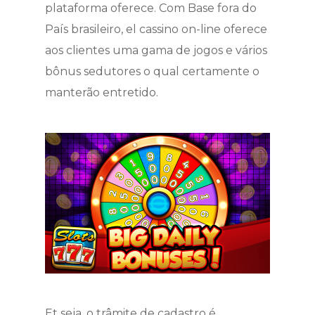
plataforma oferece. Com Base fora do
País brasileiro, el cassino on-line oferece
aos clientes uma gama de jogos e vários
bônus sedutores o qual certamente o
manterão entretido.
Et seja, o trâmite de cadastro é