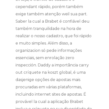
cependant rápido, porém também
exige também atenção weil sua part.
Saber la cual a Brabet é confiável deu
também tranquilidade na hora de
realizar o nosso cadastro, que foi rápido
e muito simples. Além disso, a
organizacion só pede informações
essenciais, sem enrolação zero
inspección. Daddy a importância carry
out críquete na koszt global, é uma
dasjenige opções de apostas mais
procuradas em várias plataformas,
incluindo internet sites de apostas. É
provável la cual a aplicação Brabet
inclua o críquete na sua diversidade de