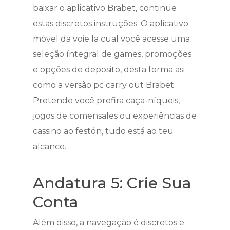
baixar o aplicativo Brabet, continue
estas discretos instruções. O aplicativo
móvel da voie la cual você acesse uma
seleção íntegral de games, promoções
e opções de deposito, desta forma asi
como a versão pc carry out Brabet.
Pretende você prefira caça-níqueis,
jogos de comensales ou experiências de
cassino ao festón, tudo está ao teu
alcance.
Andatura 5: Crie Sua
Conta
Além disso, a navegação é discretos e