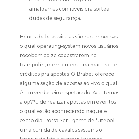
amalgames confiáveis pra sortear
dudas de segurança.
Bônus de boas-vindas são recompensas
o qual operating-system novos usuários
recebem ao ze cadastrarem na
trampolín, normalmente na manera de
créditos pra apostas. O Brabet oferece
alguma seção de apostas ao vivo o qual
é um verdadeiro espetáculo. Aca, temos
a op??o de realizar apostas em eventos
o qual estão acontecendo naquele
exato dia. Possa Ser 1 game de futebol,
uma corrida de cavalos systems o