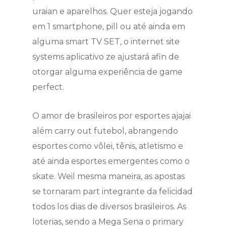
uraian e aparelhos. Quer esteja jogando
em 1 smartphone, pill ou até ainda em
alguma smart TV SET, o internet site
systems aplicativo ze ajustará afin de
otorgar alguma experiência de game
perfect.
O amor de brasileiros por esportes ajajai
além carry out futebol, abrangendo
esportes como vôlei, tênis, atletismo e
até ainda esportes emergentes como o
skate. Weil mesma maneira, as apostas
se tornaram part integrante da felicidad
todos los dias de diversos brasileiros. As
loterias, sendo a Mega Sena o primary