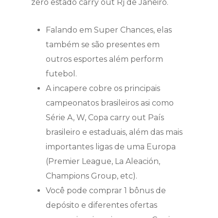
zero estado carry out Rj de Janeiro.
Falando em Super Chances, elas
também se são presentes em
outros esportes além perform
futebol.
A incapere cobre os principais
campeonatos brasileiros asi como
Série A, W, Copa carry out País
brasileiro e estaduais, além das mais
importantes ligas de uma Europa
(Premier League, La Aleación,
Champions Group, etc).
Você pode comprar 1 bônus de
depósito e diferentes ofertas