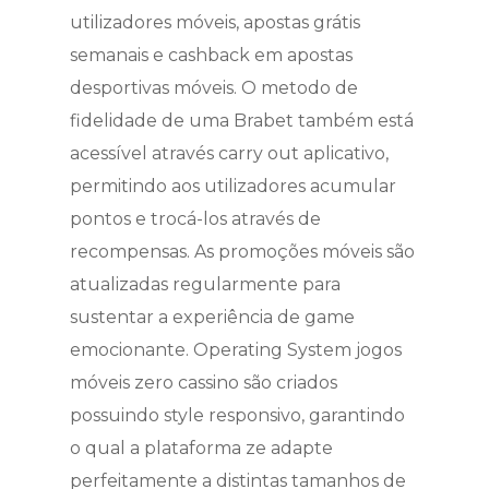
utilizadores móveis, apostas grátis
semanais e cashback em apostas
desportivas móveis. O metodo de
fidelidade de uma Brabet também está
acessível através carry out aplicativo,
permitindo aos utilizadores acumular
pontos e trocá-los através de
recompensas. As promoções móveis são
atualizadas regularmente para
sustentar a experiência de game
emocionante. Operating System jogos
móveis zero cassino são criados
possuindo style responsivo, garantindo
o qual a plataforma ze adapte
perfeitamente a distintas tamanhos de