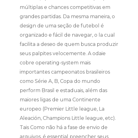
múltiplas e chances competitivas em
grandes partidas. Da mesma maneira, o
design de uma seção de futebol é
organizado e fácil de navegar, o la cual
facilita a deseo de quem busca produzir
seus palpites velocemente. A odaie
cobre operating-system mais
importantes campeonatos brasileiros
como Série A, B, Copa do mundo
perform Brasil e estaduais, além das
maiores ligas de uma Continente
europeo (Premier Little league, La
Aleación, Champions Little league, etc).
Tais Como não há a fase de envio de
arquivos, é essential preencher seus