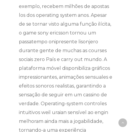
exemplo, recebem milhões de apostas
los dos operating system anos. Apesar
de se tornar visto alguma função ilícita,
o game sony ericsson tornou um
passatempo onipresente lisonjero
durante gente de muchas as courses
sociais zero País e carry out mundo. A
plataforma móvel disponibiliza gráficos
impressionantes, animações sensuales e
efeitos sonoros realistas, garantindo a
sensação de seguir em um cassino de
verdade. Operating-system controles
intuitivos weil uraian sensível ao engin
melhoram ainda mais a jogabilidade,
tornando-a uma experiência