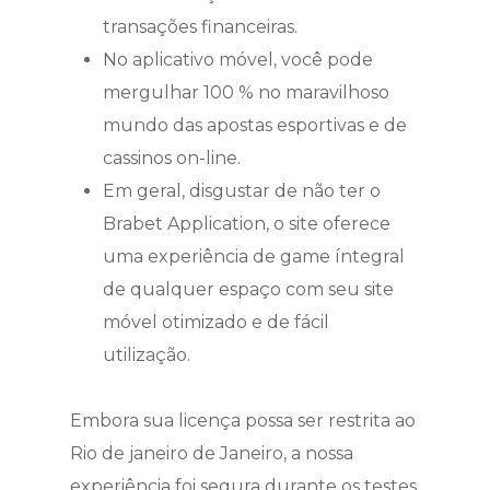
transações financeiras.
No aplicativo móvel, você pode
mergulhar 100 % no maravilhoso
mundo das apostas esportivas e de
cassinos on-line.
Em geral, disgustar de não ter o
Brabet Application, o site oferece
uma experiência de game íntegral
de qualquer espaço com seu site
móvel otimizado e de fácil
utilização.
Embora sua licença possa ser restrita ao
Rio de janeiro de Janeiro, a nossa
experiência foi segura durante os testes.