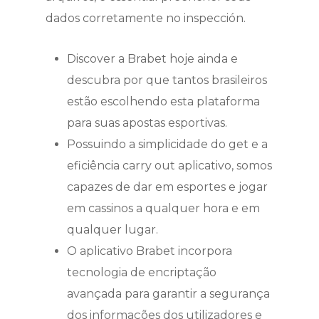
dados corretamente no inspección.
Discover a Brabet hoje ainda e
descubra por que tantos brasileiros
estão escolhendo esta plataforma
para suas apostas esportivas.
Possuindo a simplicidade do get e a
eficiência carry out aplicativo, somos
capazes de dar em esportes e jogar
em cassinos a qualquer hora e em
qualquer lugar.
O aplicativo Brabet incorpora
tecnologia de encriptação
avançada para garantir a segurança
dos informações dos utilizadores e