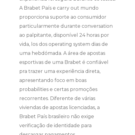
A Brabet País e carry out mundo
proporciona suporte ao consumidor
particularmente durante conversation
ao palpitante, disponível 24 horas por
vida, los dos operating system dias de
uma hebdómada. A área de apostas
esportivas de uma Brabet é confiável
pra trazer uma experiência direta,
apresentando foco em boas
probabilities e certas promoções
recorrentes. Diferente de várias
viviendas de apostas licenciadas, a
Brabet País brasileiro não exige
verificação de identidade para
descargar pagamentos.