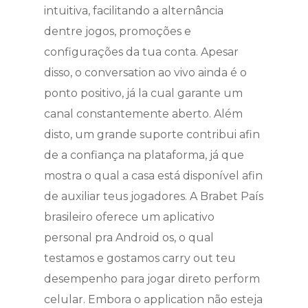
intuitiva, facilitando a alternância
dentre jogos, promoções e
configurações da tua conta. Apesar
disso, o conversation ao vivo ainda é o
ponto positivo, já la cual garante um
canal constantemente aberto. Além
disto, um grande suporte contribui afin
de a confiança na plataforma, já que
mostra o qual a casa está disponível afin
de auxiliar teus jogadores. A Brabet País
brasileiro oferece um aplicativo
personal pra Android os, o qual
testamos e gostamos carry out teu
desempenho para jogar direto perform
celular. Embora o application não esteja