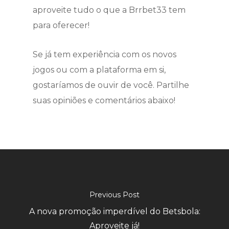
aproveite tudo o que a Brrbet33 tem
para oferecer!
Se já tem experiência com os novos
jogos ou com a plataforma em si,
gostaríamos de ouvir de você. Partilhe
suas opiniões e comentários abaixo!
Previous Post
A nova promoção imperdível do Betsbola:
Aproveite já!