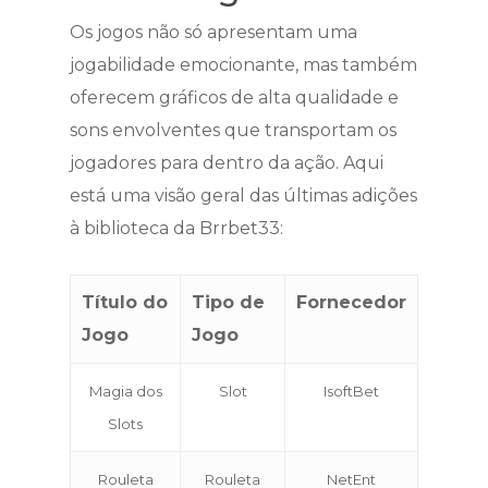
Os jogos não só apresentam uma
jogabilidade emocionante, mas também
oferecem gráficos de alta qualidade e
sons envolventes que transportam os
jogadores para dentro da ação. Aqui
está uma visão geral das últimas adições
à biblioteca da Brrbet33:
Título do
Tipo de
Fornecedor
Jogo
Jogo
Magia dos
Slot
IsoftBet
Slots
Rouleta
Rouleta
NetEnt