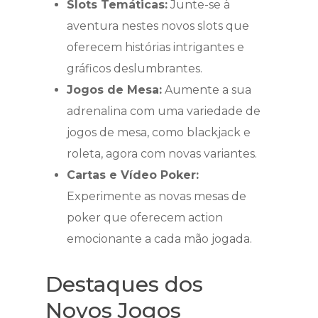
Slots Temáticas:
Junte-se à
aventura nestes novos slots que
oferecem histórias intrigantes e
gráficos deslumbrantes.
Jogos de Mesa:
Aumente a sua
adrenalina com uma variedade de
jogos de mesa, como blackjack e
roleta, agora com novas variantes.
Cartas e Vídeo Poker:
Experimente as novas mesas de
poker que oferecem action
emocionante a cada mão jogada.
Destaques dos
Novos Jogos