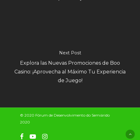
Next Post
Explora las Nuevas Promociones de Boo
Casino: ¡Aprovecha al Máximo Tu Experiencia
de Juego!
© 2020 Fórum de Desenvolvimento do Semiárido
2020