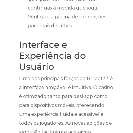
contínuas à medida que joga.
Verifique a página de promoções
para mais detalhes.
Interface e
Experiência do
Usuário
Uma das principais forças da Brrbet33 é
a interface amigável e intuitiva. O casino
é otimizado tanto para desktop como
para dispositivos móveis, oferecendo
uma experiência fluida e acessível a
todos os jogadores. As novas adições de
jogos são facilmente acessíveis,