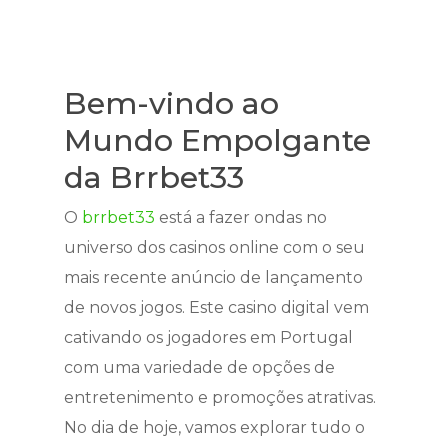
Bem-vindo ao
Mundo Empolgante
da Brrbet33
O
brrbet33
está a fazer ondas no
universo dos casinos online com o seu
mais recente anúncio de lançamento
de novos jogos. Este casino digital vem
cativando os jogadores em Portugal
com uma variedade de opções de
entretenimento e promoções atrativas.
No dia de hoje, vamos explorar tudo o