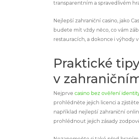
transparentním a spravedlivém hraz
Nejlepší zahraniční casino, jako Ca
budete mít vždy něco, co vám záb
restauracích, a dokonce i výhody v 
Praktické ti
v zahraničním
Nejprve
casino bez ověření identit
prohlédněte jejich licenci a zjistě
například nejlepší zahraniční on
prohlédnout jejich zásady zodpov
Nezapomeňte si také před hraním 