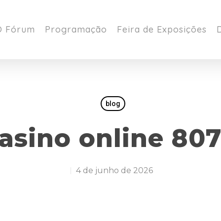
O Fórum
Programação
Feira de Exposições
blog
asino online 80
4 de junho de 2026