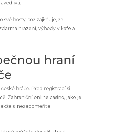
avedlivá.
své hosty, což zajišťuje, že
darma hrazení, výhody v kafe a
.
pečnou hraní
če
 české hráče. Před registrací si
ě. Zahraniční online casino, jako je
 takže si nezapomeňte
teré můžete dovolit ztratit.