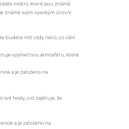
ledáte místní, které jsou známé
o je známé svým vysokým úrovní
e, že budete mít vždy něco, co vám
skytuje výjimečnou atmosféru, která
encie a je založeno na
své hosty, což zajišťuje, že
icencie a je založeno na