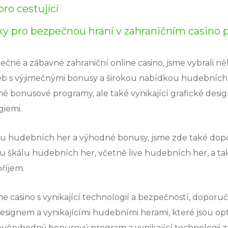
pro cestující
y pro bezpečnou hraní v zahraničním casino 
pečné a zábavné zahraniční online casino, jsme vybrali n
eb s výjimečnými bonusy a širokou nabídkou hudebních
né bonusové programy, ale také vynikající grafické desi
giemi.
ídku hudebních her a výhodné bonusy, jsme zde také dopor
ou škálu hudebních her, včetně live hudebních her, a 
říjem.
line casino s vynikající technologií a bezpečností, dopo
ignem a vynikajícími hudebními herami, které jsou opt
věryhodný bonusový program a vynikající technologii z