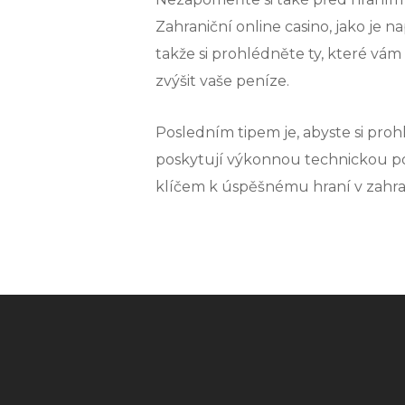
Zahraniční online casino, jako je 
takže si prohlédněte ty, které vá
zvýšit vaše peníze.
Posledním tipem je, abyste si prohlé
poskytují výkonnou technickou po
klíčem k úspěšnému hraní v zahra