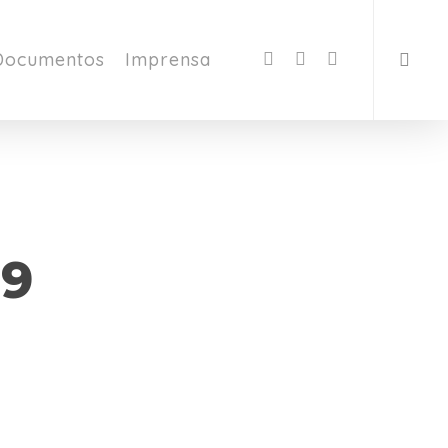
Documentos
Imprensa
79