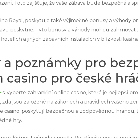
ení. Toto zajišťuje, že vaše zábava bude bezpečná a spr
sino Royal, poskytuje také výjimečné bonusy a výhody pro 
avu poskytne. Tyto bonusy a výhody mohou zahrnovat z
hotelích a jiných zábavních instalacích v blízkosti kasína
py a poznámky pro bez
 casino pro české hrá
y
si vyberte zahraniční online casino, které je nejlepší pro
te, zda jsou založené na zákonech a pravidlech vašeho zem
line casino, poskytují bezpečnou a zodpovědnou hranou,
ědné hry.
prohlédnout výpadek peněz. Používejte pouze peníze, k