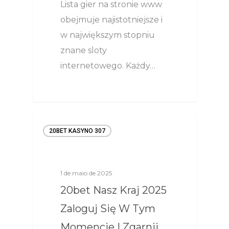
Lista gier na stronie www
obejmuje najistotniejsze i
w największym stopniu
znane sloty
internetowego. Każdy…
20BET KASYNO 307
1 de maio de 2025
20bet Nasz Kraj 2025
Zaloguj Się W Tym
Momencie I Zgarnij