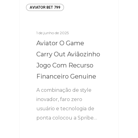
AVIATOR BET 799
1 de junho de 2025
Aviator O Game
Carry Out Aviãozinho
Jogo Com Recurso
Financeiro Genuine
A combinação de style
inovador, faro zero
usuário e tecnologia de
ponta colocou a Spribe…