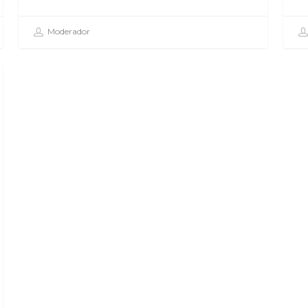
Moderador