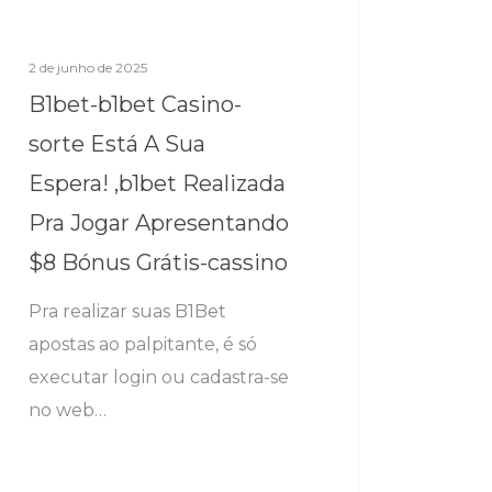
2 de junho de 2025
B1bet-b1bet Casino-
sorte Está A Sua
Espera! ,b1bet Realizada
Pra Jogar Apresentando
$8 Bónus Grátis-cassino
Pra realizar suas B1Bet
apostas ao palpitante, é só
executar login ou cadastra-se
no web…