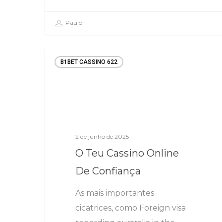
Paulo
B1BET CASSINO 622
2 de junho de 2025
O Teu Cassino Online
De Confiança
As mais importantes
cicatrices, como Foreign visa