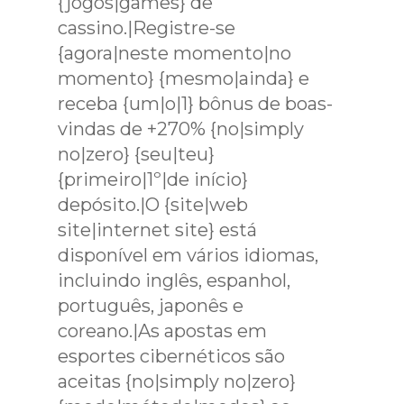
{jogos|games} de
cassino.|Registre-se
{agora|neste momento|no
momento} {mesmo|ainda} e
receba {um|o|1} bônus de boas-
vindas de +270% {no|simply
no|zero} {seu|teu}
{primeiro|1º|de início}
depósito.|O {site|web
site|internet site} está
disponível em vários idiomas,
incluindo inglês, espanhol,
português, japonês e
coreano.|As apostas em
esportes cibernéticos são
aceitas {no|simply no|zero}