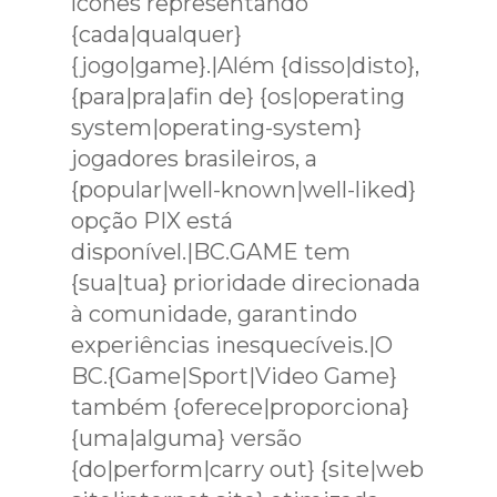
ícones representando
{cada|qualquer}
{jogo|game}.|Além {disso|disto},
{para|pra|afin de} {os|operating
system|operating-system}
jogadores brasileiros, a
{popular|well-known|well-liked}
opção PIX está
disponível.|BC.GAME tem
{sua|tua} prioridade direcionada
à comunidade, garantindo
experiências inesquecíveis.|O
BC.{Game|Sport|Video Game}
também {oferece|proporciona}
{uma|alguma} versão
{do|perform|carry out} {site|web