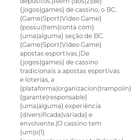
depósitos.|Além {dos|2|de}
{jogos|games} de cassino, o BC.
{Game|Sport|Video Game}
{possui|tem|conta com}
{uma|alguma} seção de BC.
{Game|Sport|Video Game}
apostas esportivas.|De
{jogos|games} de cassino
tradicionais a apostas esportivas
e loterias, a
{plataforma|organizacion|trampolín}
{garante|responsable}
{uma|alguma} experiência
{diversificada|variada} e
envolvente.|O cassino tem
{um|o|1}