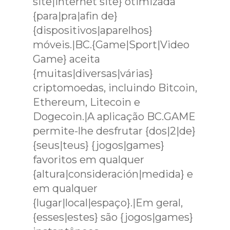
site|internet site} otimizada
{para|pra|afin de}
{dispositivos|aparelhos}
móveis.|BC.{Game|Sport|Video
Game} aceita
{muitas|diversas|várias}
criptomoedas, incluindo Bitcoin,
Ethereum, Litecoin e
Dogecoin.|A aplicação BC.GAME
permite-lhe desfrutar {dos|2|de}
{seus|teus} {jogos|games}
favoritos em qualquer
{altura|consideración|medida} e
em qualquer
{lugar|local|espaço}.|Em geral,
{esses|estes} são {jogos|games}