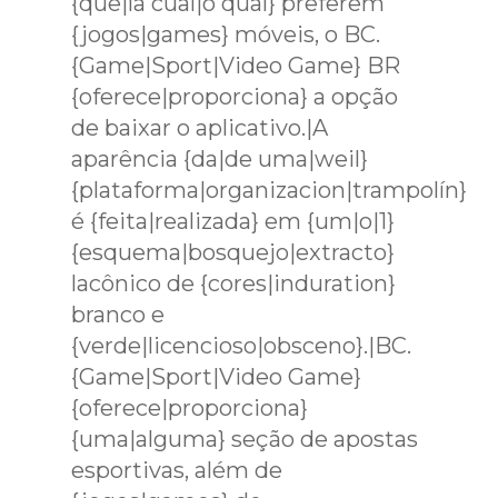
{que|la cual|o qual} preferem
{jogos|games} móveis, o BC.
{Game|Sport|Video Game} BR
{oferece|proporciona} a opção
de baixar o aplicativo.|A
aparência {da|de uma|weil}
{plataforma|organizacion|trampolín}
é {feita|realizada} em {um|o|1}
{esquema|bosquejo|extracto}
lacônico de {cores|induration}
branco e
{verde|licencioso|obsceno}.|BC.
{Game|Sport|Video Game}
{oferece|proporciona}
{uma|alguma} seção de apostas
esportivas, além de