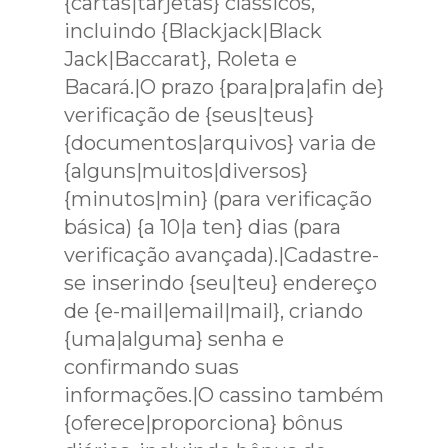
{cartas|tarjetas} clássicos,
incluindo {Blackjack|Black
Jack|Baccarat}, Roleta e
Bacará.|O prazo {para|pra|afin de}
verificação de {seus|teus}
{documentos|arquivos} varia de
{alguns|muitos|diversos}
{minutos|min} (para verificação
básica) {a 10|a ten} dias (para
verificação avançada).|Cadastre-
se inserindo {seu|teu} endereço
de {e-mail|email|mail}, criando
{uma|alguma} senha e
confirmando suas
informações.|O cassino também
{oferece|proporciona} bônus