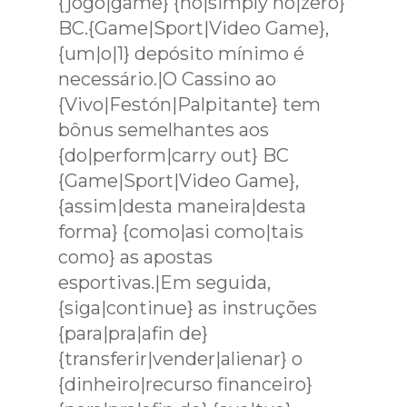
{jogo|game} {no|simply no|zero}
BC.{Game|Sport|Video Game},
{um|o|1} depósito mínimo é
necessário.|O Cassino ao
{Vivo|Festón|Palpitante} tem
bônus semelhantes aos
{do|perform|carry out} BC
{Game|Sport|Video Game},
{assim|desta maneira|desta
forma} {como|asi como|tais
como} as apostas
esportivas.|Em seguida,
{siga|continue} as instruções
{para|pra|afin de}
{transferir|vender|alienar} o
{dinheiro|recurso financeiro}