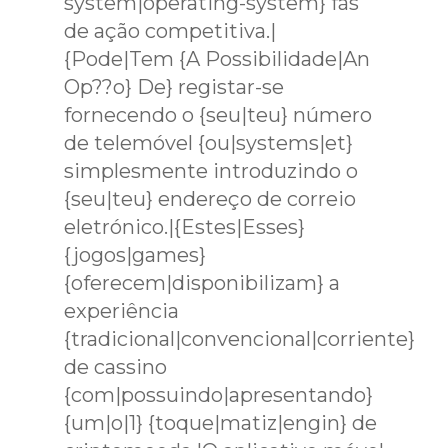
system|operating-system} fãs
de ação competitiva.|
{Pode|Tem {A Possibilidade|An
Op??o} De} registar-se
fornecendo o {seu|teu} número
de telemóvel {ou|systems|et}
simplesmente introduzindo o
{seu|teu} endereço de correio
eletrónico.|{Estes|Esses}
{jogos|games}
{oferecem|disponibilizam} a
experiência
{tradicional|convencional|corriente}
de cassino
{com|possuindo|apresentando}
{um|o|1} {toque|matiz|engin} de