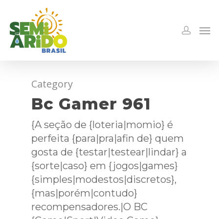
Category
Bc Gamer 961
{A seção de {loteria|momio} é
perfeita {para|pra|afin de} quem
gosta de {testar|testear|lindar} a
{sorte|caso} em {jogos|games}
{simples|modestos|discretos},
{mas|porém|contudo}
recompensadores.|O BC