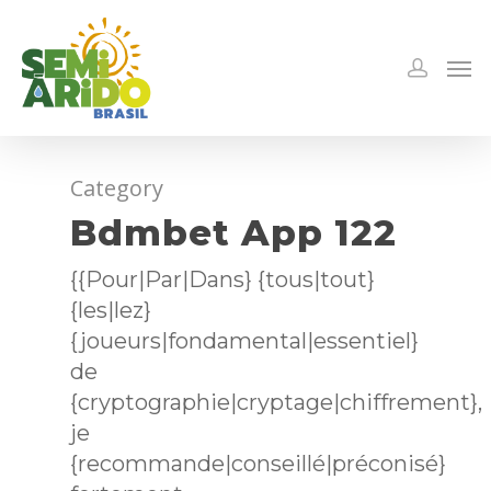
Category
Bdmbet App 122
{{Pour|Par|Dans} {tous|tout}
{les|lez}
{joueurs|fondamental|essentiel}
de
{cryptographie|cryptage|chiffrement},
je
{recommande|conseillé|préconisé}