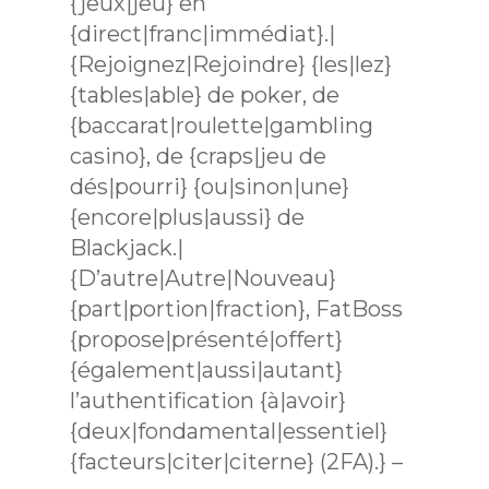
{jeux|jeu} en
{direct|franc|immédiat}.|
{Rejoignez|Rejoindre} {les|lez}
{tables|able} de poker, de
{baccarat|roulette|gambling
casino}, de {craps|jeu de
dés|pourri} {ou|sinon|une}
{encore|plus|aussi} de
Blackjack.|
{D’autre|Autre|Nouveau}
{part|portion|fraction}, FatBoss
{propose|présenté|offert}
{également|aussi|autant}
l’authentification {à|avoir}
{deux|fondamental|essentiel}
{facteurs|citer|citerne} (2FA).} –