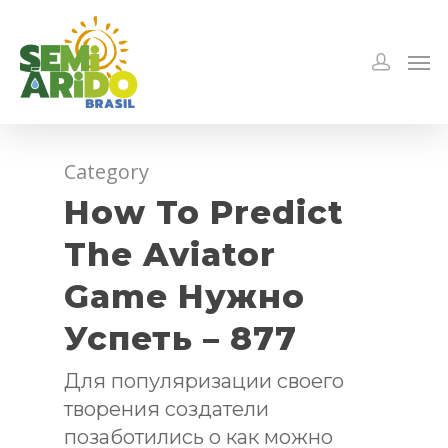
Category
How To Predict
The Aviator
Game Нужно
Успеть – 877
Для популяризации своего
творения создатели
позаботились о как можно