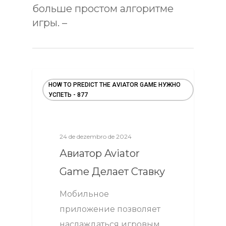
больше простом алгоритме
игры. –
HOW TO PREDICT THE AVIATOR GAME НУЖНО
УСПЕТЬ - 877
24 de dezembro de 2024
Авиатор Aviator
Game Делает Ставку
Мобильное
приложение позволяет
наслаждаться игровым