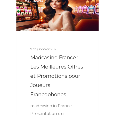
MADCASINO
9 de junho de 2026
Madcasino France :
Les Meilleures Offres
et Promotions pour
Joueurs
Francophones
madcasino in France.
Présentation du