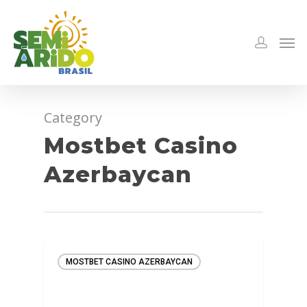
Category
Mostbet Casino
Azerbaycan
MOSTBET CASINO AZERBAYCAN