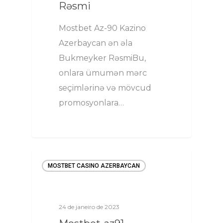
Rəsmi
Mostbet Az-90 Kazino
Azerbaycan ən əla
Bukmeyker RəsmiBu,
onlara ümumən mərc
seçimlərinə və mövcud
promosyonlara…
MOSTBET CASINO AZERBAYCAN
24 de janeiro de 2023