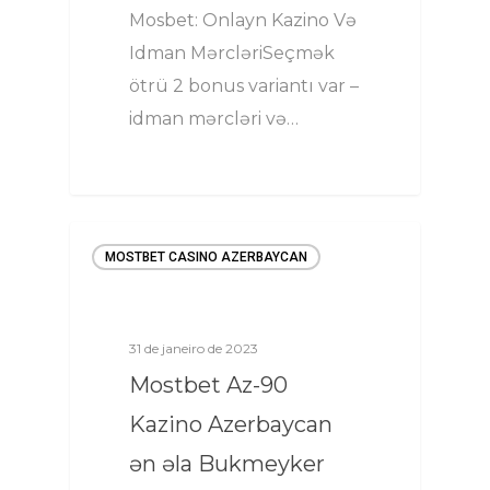
Mosbet: Onlayn Kazino Və
Idman MərcləriSeçmək
ötrü 2 bonus variantı var –
idman mərcləri və…
MOSTBET CASINO AZERBAYCAN
31 de janeiro de 2023
Mostbet Az-90
Kazino Azerbaycan
ən əla Bukmeyker