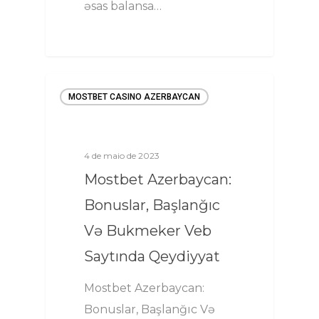
əsas balansa…
MOSTBET CASINO AZERBAYCAN
4 de maio de 2023
Mostbet Azerbaycan:
Bonuslar, Başlanğıc
Və Bukmeker Veb
Saytında Qeydiyyat
Mostbet Azerbaycan:
Bonuslar, Başlanğıc Və