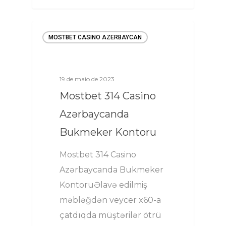
MOSTBET CASINO AZERBAYCAN
19 de maio de 2023
Mostbet 314 Casino
Azərbaycanda
Bukmeker Kontoru
Mostbet 314 Casino
Azərbaycanda Bukmeker
KontoruƏlavə edilmiş
məbləğdən veycer x60-a
çatdıqda müştərilər ötrü