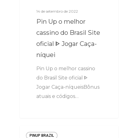
14 de setembro de 2022
Pin Up o melhor
cassino do Brasil Site
oficial ᐈ Jogar Caça-
níquei
Pin Up o melhor cassino
do Brasil Site oficial ᐈ
Jogar Caça-níqueisBônus
atuais e códigos…
PINUP BRAZIL