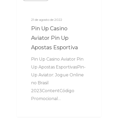
21 de agosto de 2022
Pin Up Casino
Aviator Pin Up
Apostas Esportiva
Pin Up Casino Aviator Pin
Up Apostas EsportivasPin-
Up Aviator: Jogue Online
no Brasil
2023ContentCódigo
Promocional…