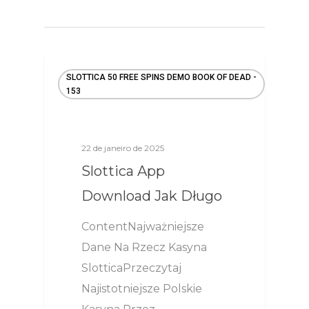
SLOTTICA 50 FREE SPINS DEMO BOOK OF DEAD -
153
22 de janeiro de 2025
Slottica App
Download Jak Długo
ContentNajważniejsze
Dane Na Rzecz Kasyna
SlotticaPrzeczytaj
Najistotniejsze Polskie