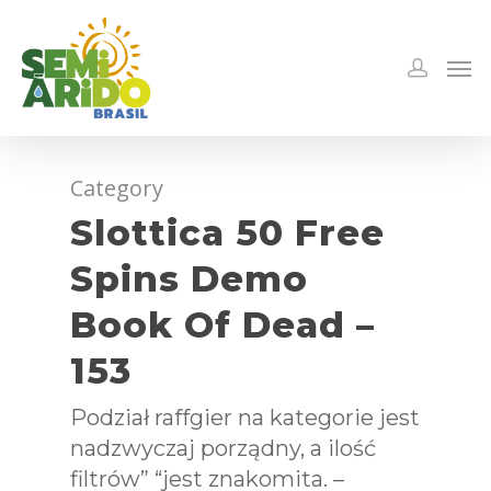
Category
Slottica 50 Free
Spins Demo
Book Of Dead –
153
Podział raffgier na kategorie jest
nadzwyczaj porządny, a ilość
filtrów” “jest znakomita. –