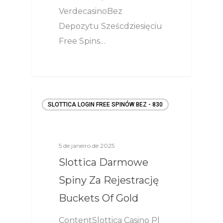
VerdecasinoBez
Depozytu Sześcdziesięciu
Free Spins…
SLOTTICA LOGIN FREE SPINÓW BEZ - 830
5 de janeiro de 2025
Slottica Darmowe
Spiny Za Rejestrację
Buckets Of Gold
ContentSlottica Casino Pl ️