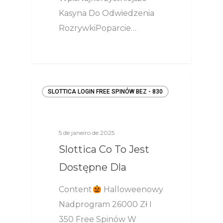
Kasyna Do Odwiedzenia
RozrywkiPoparcie…
SLOTTICA LOGIN FREE SPINÓW BEZ - 830
5 de janeiro de 2025
Slottica Co To Jest
Dostępne Dla
Content
Halloweenowy
Nadprogram 26000 Zł I
350 Free Spinów W