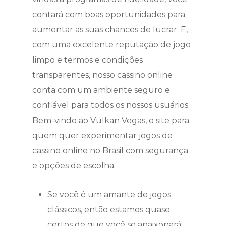
contará com boas oportunidades para
aumentar as suas chances de lucrar. E,
com uma excelente reputação de jogo
limpo e termos e condições
transparentes, nosso cassino online
conta com um ambiente seguro e
confiável para todos os nossos usuários.
Bem-vindo ao Vulkan Vegas, o site para
quem quer experimentar jogos de
cassino online no Brasil com segurança
e opções de escolha.
Se você é um amante de jogos
clássicos, então estamos quase
certos de que você se apaixonará