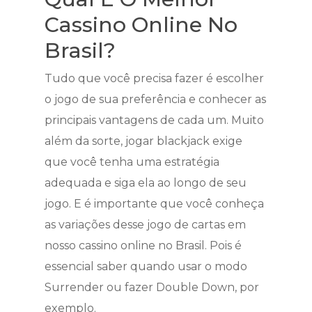
Cassino Online No
Brasil?
Tudo que você precisa fazer é escolher
o jogo de sua preferência e conhecer as
principais vantagens de cada um. Muito
além da sorte, jogar blackjack exige
que você tenha uma estratégia
adequada e siga ela ao longo de seu
jogo. E é importante que você conheça
as variações desse jogo de cartas em
nosso cassino online no Brasil. Pois é
essencial saber quando usar o modo
Surrender ou fazer Double Down, por
exemplo.