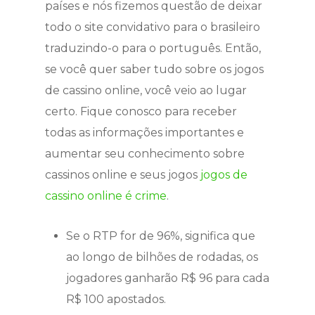
países e nós fizemos questão de deixar
todo o site convidativo para o brasileiro
traduzindo-o para o português. Então,
se você quer saber tudo sobre os jogos
de cassino online, você veio ao lugar
certo. Fique conosco para receber
todas as informações importantes e
aumentar seu conhecimento sobre
cassinos online e seus jogos
jogos de
cassino online é crime
.
Se o RTP for de 96%, significa que
ao longo de bilhões de rodadas, os
jogadores ganharão R$ 96 para cada
R$ 100 apostados.