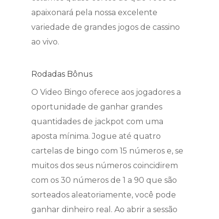
apaixonará pela nossa excelente
variedade de grandes jogos de cassino
ao vivo.
Rodadas Bônus
O Video Bingo oferece aos jogadores a
oportunidade de ganhar grandes
quantidades de jackpot com uma
aposta mínima. Jogue até quatro
cartelas de bingo com 15 números e, se
muitos dos seus números coincidirem
com os 30 números de 1 a 90 que são
sorteados aleatoriamente, você pode
ganhar dinheiro real. Ao abrir a sessão