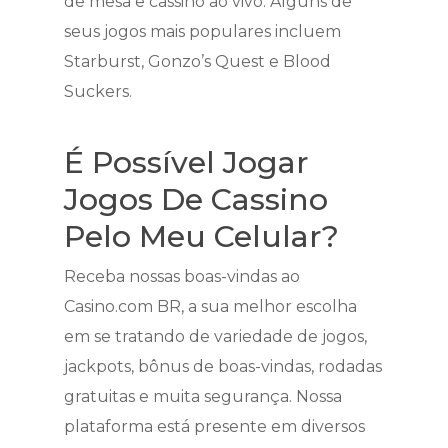
de mesa e cassino ao vivo. Alguns de
seus jogos mais populares incluem
Starburst, Gonzo’s Quest e Blood
Suckers.
É Possível Jogar
Jogos De Cassino
Pelo Meu Celular?
Receba nossas boas-vindas ao
Casino.com BR, a sua melhor escolha
em se tratando de variedade de jogos,
jackpots, bônus de boas-vindas, rodadas
gratuitas e muita segurança. Nossa
plataforma está presente em diversos