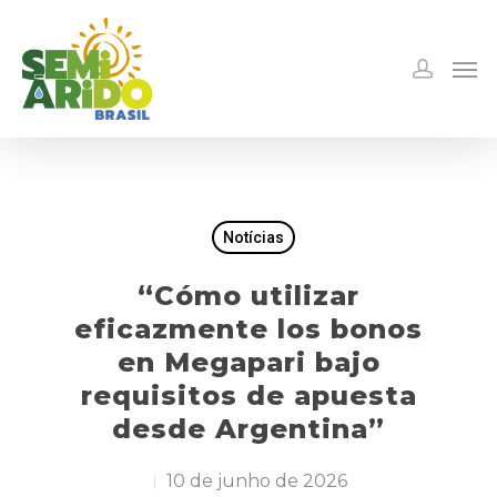
Notícias
“Cómo utilizar
eficazmente los bonos
en Megapari bajo
requisitos de apuesta
desde Argentina”
10 de junho de 2026