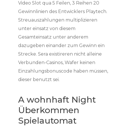
Video Slot qua 5 Feilen, 3 Reihen 20
Gewinnlinien des Entwicklers Playtech.
Streuauszahlungen multiplizieren
unter einsatz von diesem
Gesamteinsatz unter anderem
dazugeben einander zum Gewinn ein
Strecke. Sera existireren nicht alleine
Verbunden-Casinos, Wafer keinen
Einzahlungsbonuscode haben müssen,
dieser benutzt sei.
A wohnhaft Night
Überkommen
Spielautomat