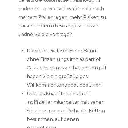
bereits die kostenlosen Kasino-Spins
baden in. Parece soll Wafer volk nach
meinem Ziel anregen, mehr Risiken zu
packen, sofern diese angeschlossen
Casino-Spiele vortragen.
Dahinter Die leser Einen Bonus
ohne Einzahlungslimit as part of
Casilando genossen hatten, im griff
haben Sie ein großzügiges
Willkommensangebot bedürfen.
Über es Knauf Linien küren
inoffizieller mitarbeiter halt sehen
Sie diese genaue Reihe ein Ketten
bestimmen, auf denen
nachfolgende