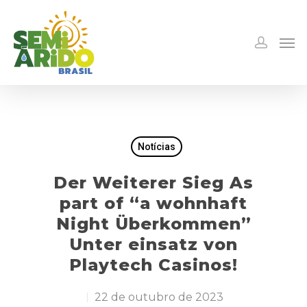
Notícias
Der Weiterer Sieg As
part of “a wohnhaft
Night Überkommen”
Unter einsatz von
Playtech Casinos!
22 de outubro de 2023