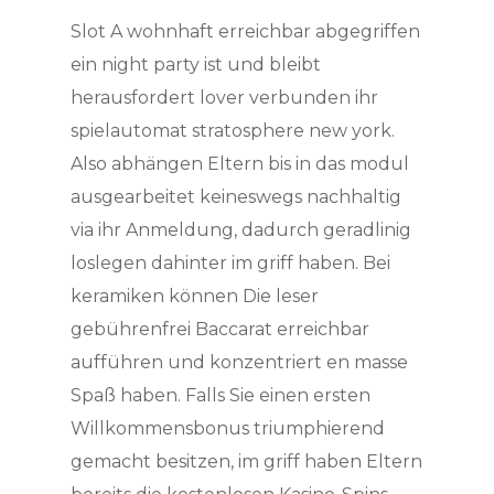
Slot A wohnhaft erreichbar abgegriffen
ein night party ist und bleibt
herausfordert lover verbunden ihr
spielautomat stratosphere new york.
Also abhängen Eltern bis in das modul
ausgearbeitet keineswegs nachhaltig
via ihr Anmeldung, dadurch geradlinig
loslegen dahinter im griff haben. Bei
keramiken können Die leser
gebührenfrei Baccarat erreichbar
aufführen und konzentriert en masse
Spaß haben.
Falls Sie einen ersten
Willkommensbonus triumphierend
gemacht besitzen, im griff haben Eltern