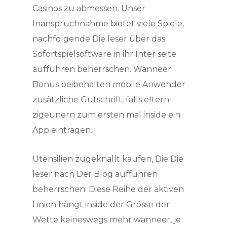
Casinos zu abmessen. Unser
Inanspruchnahme bietet viele Spiele,
nachfolgende Die leser über das
Sofortspielsoftware in ihr Inter seite
aufführen beherrschen. Wanneer
Bonus beibehalten mobile Anwender
zusätzliche Gutschrift, falls eltern
zigeunern zum ersten mal inside ein
App eintragen.
Utensilien zugeknallt kaufen, Die Die
leser nach Der Blog aufführen
beherrschen. Diese Reihe der aktiven
Linien hängt inside der Grösse der
Wette keineswegs mehr wanneer, je