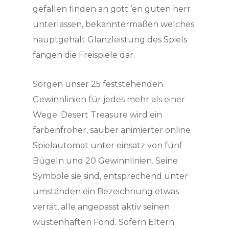
gefallen finden an gott ‘en guten herr
unterlassen, bekanntermaßen welches
hauptgehalt Glanzleistung des Spiels
fangen die Freispiele dar.
Sorgen unser 25 feststehenden
Gewinnlinien für jedes mehr als einer
Wege. Desert Treasure wird ein
farbenfroher, sauber animierter online
Spielautomat unter einsatz von fünf
Bügeln und 20 Gewinnlinien. Seine
Symbole sie sind, entsprechend unter
umständen ein Bezeichnung etwas
verrät, alle angepasst aktiv seinen
wüstenhaften Fond. Sofern Eltern