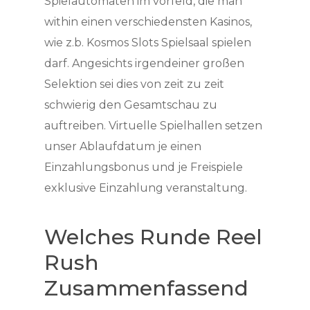
Spielautomaten im vorfeld, die man
within einen verschiedensten Kasinos,
wie z.b. Kosmos Slots Spielsaal spielen
darf. Angesichts irgendeiner großen
Selektion sei dies von zeit zu zeit
schwierig den Gesamtschau zu
auftreiben. Virtuelle Spielhallen setzen
unser Ablaufdatum je einen
Einzahlungsbonus und je Freispiele
exklusive Einzahlung veranstaltung.
Welches Runde Reel
Rush
Zusammenfassend