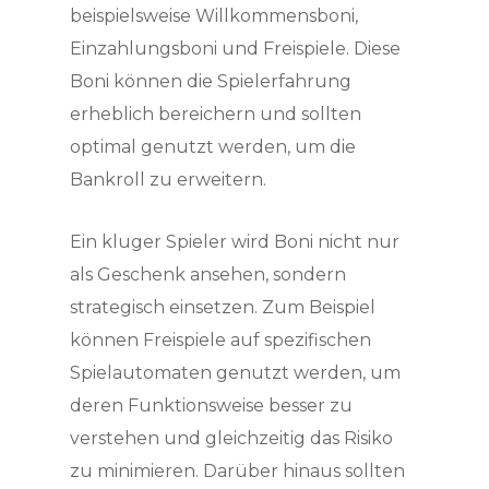
beispielsweise Willkommensboni,
Einzahlungsboni und Freispiele. Diese
Boni können die Spielerfahrung
erheblich bereichern und sollten
optimal genutzt werden, um die
Bankroll zu erweitern.
Ein kluger Spieler wird Boni nicht nur
als Geschenk ansehen, sondern
strategisch einsetzen. Zum Beispiel
können Freispiele auf spezifischen
Spielautomaten genutzt werden, um
deren Funktionsweise besser zu
verstehen und gleichzeitig das Risiko
zu minimieren. Darüber hinaus sollten