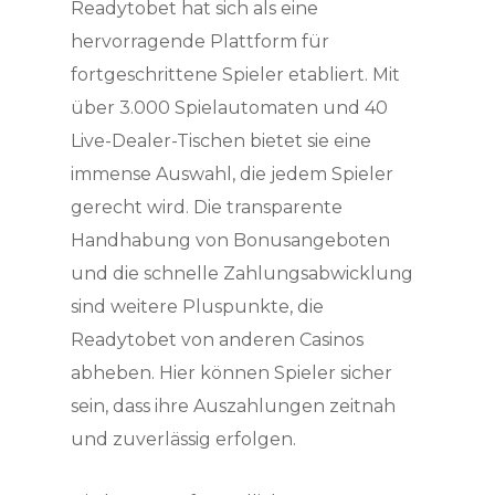
Readytobet hat sich als eine
hervorragende Plattform für
fortgeschrittene Spieler etabliert. Mit
über 3.000 Spielautomaten und 40
Live-Dealer-Tischen bietet sie eine
immense Auswahl, die jedem Spieler
gerecht wird. Die transparente
Handhabung von Bonusangeboten
und die schnelle Zahlungsabwicklung
sind weitere Pluspunkte, die
Readytobet von anderen Casinos
abheben. Hier können Spieler sicher
sein, dass ihre Auszahlungen zeitnah
und zuverlässig erfolgen.