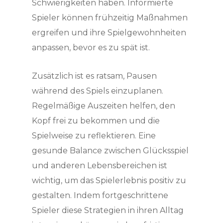
Schwierigkeiten haben. Informierte
Spieler können frühzeitig Maßnahmen
ergreifen und ihre Spielgewohnheiten
anpassen, bevor es zu spät ist.
Zusätzlich ist es ratsam, Pausen
während des Spiels einzuplanen.
Regelmäßige Auszeiten helfen, den
Kopf frei zu bekommen und die
Spielweise zu reflektieren. Eine
gesunde Balance zwischen Glücksspiel
und anderen Lebensbereichen ist
wichtig, um das Spielerlebnis positiv zu
gestalten. Indem fortgeschrittene
Spieler diese Strategien in ihren Alltag