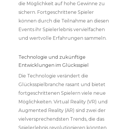
die Möglichkeit auf hohe Gewinne zu
sichern. Fortgeschrittene Spieler
können durch die Teilnahme an diesen
Events ihr Spielerlebnis vervielfachen
und wertvolle Erfahrungen sammeln.
Technologie und zukünftige
Entwicklungen im Glücksspiel
Die Technologie verändert die
Glücksspielbranche rasant und bietet
fortgeschrittenen Spielern viele neue
Möglichkeiten. Virtual Reality (VR) und
Augmented Reality (AR) sind zwei der
vielversprechendsten Trends, die das
Spielerlebnis revolutionieren könnten.