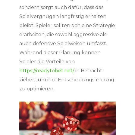
sondern sorgt auch dafür, dass das
Spielvergnügen langfristig erhalten
bleibt. Spieler sollten sich eine Strategie
erarbeiten, die sowohl aggressive als
auch defensive Spielweisen umfasst.
Während dieser Planung können
Spieler die Vorteile von
https://readytobet.net/
in Betracht
ziehen, um ihre Entscheidungsfindung
zu optimieren.