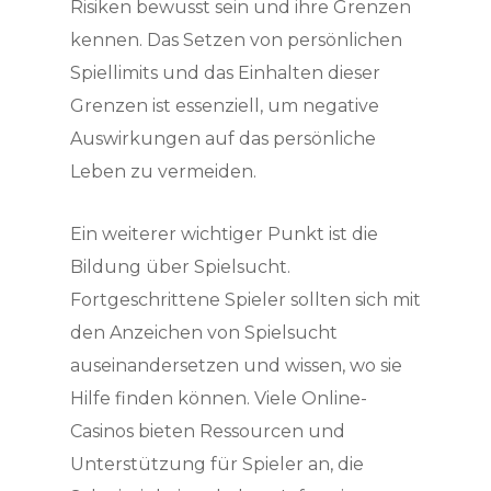
Risiken bewusst sein und ihre Grenzen
kennen. Das Setzen von persönlichen
Spiellimits und das Einhalten dieser
Grenzen ist essenziell, um negative
Auswirkungen auf das persönliche
Leben zu vermeiden.
Ein weiterer wichtiger Punkt ist die
Bildung über Spielsucht.
Fortgeschrittene Spieler sollten sich mit
den Anzeichen von Spielsucht
auseinandersetzen und wissen, wo sie
Hilfe finden können. Viele Online-
Casinos bieten Ressourcen und
Unterstützung für Spieler an, die