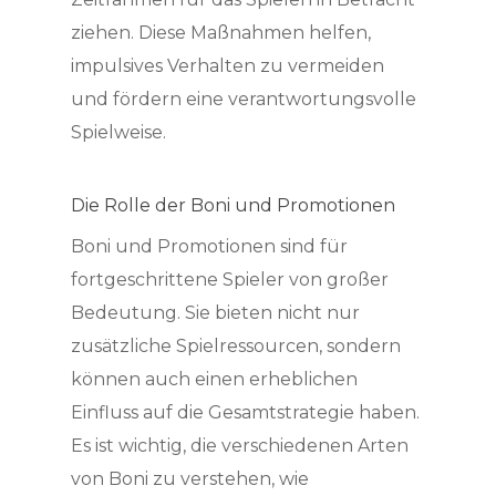
ziehen. Diese Maßnahmen helfen,
impulsives Verhalten zu vermeiden
und fördern eine verantwortungsvolle
Spielweise.
Die Rolle der Boni und Promotionen
Boni und Promotionen sind für
fortgeschrittene Spieler von großer
Bedeutung. Sie bieten nicht nur
zusätzliche Spielressourcen, sondern
können auch einen erheblichen
Einfluss auf die Gesamtstrategie haben.
Es ist wichtig, die verschiedenen Arten
von Boni zu verstehen, wie