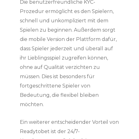
Die benutzerfreundliche KYC-
Prozedur ermöglicht es den Spielern,
schnell und unkompliziert mit dem
Spielen zu beginnen. Außerdem sorgt
die mobile Version der Plattform dafür,
dass Spieler jederzeit und überall auf
ihr Lieblingsspiel zugreifen können,
ohne auf Qualität verzichten zu
müssen. Dies ist besonders für
fortgeschrittene Spieler von
Bedeutung, die flexibel bleiben
möchten.
Ein weiterer entscheidender Vorteil von
Readytobet ist der 24/7-