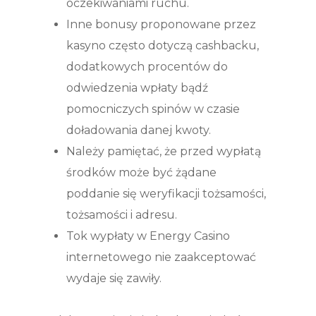
oczekiwaniami ruchu.
Inne bonusy proponowane przez
kasyno często dotyczą cashbacku,
dodatkowych procentów do
odwiedzenia wpłaty bądź
pomocniczych spinów w czasie
doładowania danej kwoty.
Należy pamiętać, że przed wypłatą
środków może być żądane
poddanie się weryfikacji tożsamości,
tożsamości i adresu.
Tok wypłaty w Energy Casino
internetowego nie zaakceptować
wydaje się zawiły.