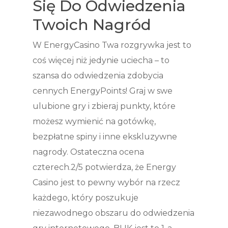
Się Do Odwiedzenia
Twoich Nagród
W EnergyCasino Twa rozgrywka jest to
coś więcej niż jedynie uciecha – to
szansa do odwiedzenia zdobycia
cennych EnergyPoints! Graj w swe
ulubione gry i zbieraj punkty, które
możesz wymienić na gotówkę,
bezpłatne spiny i inne ekskluzywne
nagrody. Ostateczna ocena
czterech.2/5 potwierdza, że Energy
Casino jest to pewny wybór na rzecz
każdego, który poszukuje
niezawodnego obszaru do odwiedzenia