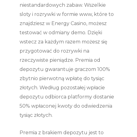
niestandardowych zabaw. Wszelkie
sloty i rozrywki w formie www, które to
znajdziesz w Energy Casino, możesz
testować w odmiany demo. Dzięki
wstecz za każdym razem możesz się
przygotować do rozrywki na
rzeczywiste pieniądze. Premia od
depozytu gwarantuje graczom 100%
zbytnio pierwotną wpłatę do tysiąc
złotych. Według pozostałej wpłacie
depozytu odbiorca platformy dostanie
50% wpłaconej kwoty do odwiedzenia
tysiąc złotych.
Premia z brakiem depozytu jest to