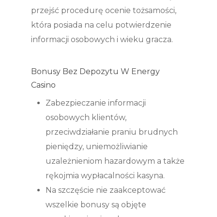
przejść procedurę ocenie tożsamości,
która posiada na celu potwierdzenie
informacji osobowych i wieku gracza.
Bonusy Bez Depozytu W Energy
Casino
Zabezpieczanie informacji
osobowych klientów,
przeciwdziałanie praniu brudnych
pieniędzy, uniemożliwianie
uzależnieniom hazardowym a także
rękojmia wypłacalności kasyna.
Na szczęście nie zaakceptować
wszelkie bonusy są objęte