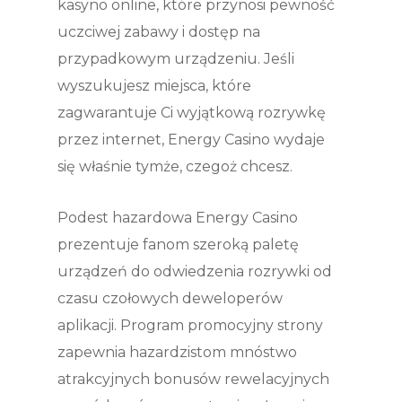
kasyno online, które przynosi pewność
uczciwej zabawy i dostęp na
przypadkowym urządzeniu. Jeśli
wyszukujesz miejsca, które
zagwarantuje Ci wyjątkową rozrywkę
przez internet, Energy Casino wydaje
się właśnie tymże, czegoż chcesz.
Podest hazardowa Energy Casino
prezentuje fanom szeroką paletę
urządzeń do odwiedzenia rozrywki od
czasu czołowych deweloperów
aplikacji. Program promocyjny strony
zapewnia hazardzistom mnóstwo
atrakcyjnych bonusów rewelacyjnych