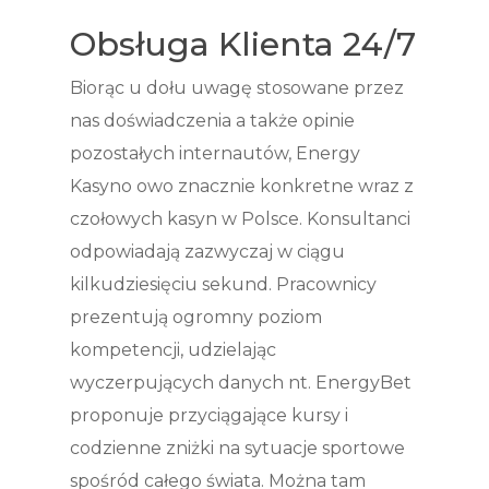
Obsługa Klienta 24/7
Biorąc u dołu uwagę stosowane przez
nas doświadczenia a także opinie
pozostałych internautów, Energy
Kasyno owo znacznie konkretne wraz z
czołowych kasyn w Polsce. Konsultanci
odpowiadają zazwyczaj w ciągu
kilkudziesięciu sekund. Pracownicy
prezentują ogromny poziom
kompetencji, udzielając
wyczerpujących danych nt. EnergyBet
proponuje przyciągające kursy i
codzienne zniżki na sytuacje sportowe
spośród całego świata. Można tam