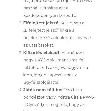
majd próbálkozzon újra. Ha a PWA-t
használja, frissítse azt a
kezdőképernyőn keresztül.
Elfelejtett jelszó:
Kattintson a
„Elfelejtett jelszó” linkre a
bejelentkezési oldalon, és kövesse
az utasításokat.
Kifizetés elakadt:
Ellenőrizze,
hogy a KYC-dokumentumai fel
lettek-e töltve és jóváhagyva. Ha
igen, lépjen kapcsolatba az
ügyfélszolgálattal.
Játék nem tölt be:
Frissítse a
böngészőt, vagy indítsa újra a PWA-
t. Győződjön meg róla, hogy az