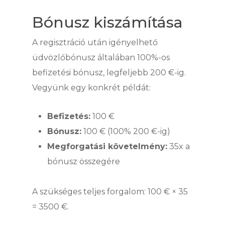
Bónusz kiszámítása
A regisztráció után igényelhető
üdvözlőbónusz általában 100%-os
befizetési bónusz, legfeljebb 200 €-ig.
Vegyünk egy konkrét példát:
Befizetés:
100 €
Bónusz:
100 € (100% 200 €-ig)
Megforgatási követelmény:
35x a
bónusz összegére
A szükséges teljes forgalom: 100 € × 35
= 3500 €.