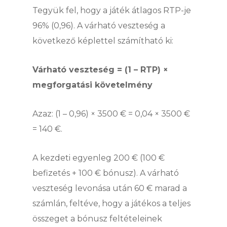
Tegyük fel, hogy a játék átlagos RTP-je
96% (0,96). A várható veszteség a
következő képlettel számítható ki:
Várható veszteség = (1 – RTP) ×
megforgatási követelmény
Azaz: (1 – 0,96) × 3500 € = 0,04 × 3500 €
= 140 €.
A kezdeti egyenleg 200 € (100 €
befizetés + 100 € bónusz). A várható
veszteség levonása után 60 € marad a
számlán, feltéve, hogy a játékos a teljes
összeget a bónusz feltételeinek