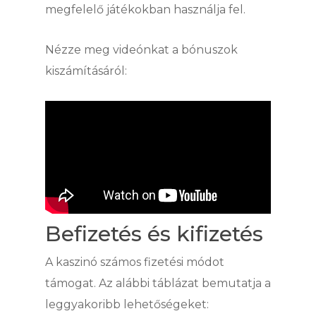
megfelelő játékokban használja fel.
Nézze meg videónkat a bónuszok
kiszámításáról:
Befizetés és kifizetés
A kaszinó számos fizetési módot
támogat. Az alábbi táblázat bemutatja a
leggyakoribb lehetőségeket: