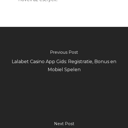
Previous Post
Lalabet Casino App Gids: Registratie, Bonus en
Mobiel Spelen
Next Post