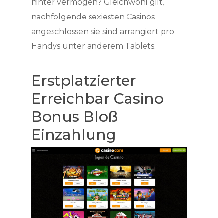
hinter vermögen? Gleichwohl gilt,
nachfolgende sexiesten Casinos
angeschlossen sie sind arrangiert pro
Handys unter anderem Tablets.
Erstplatzierter
Erreichbar Casino
Bonus Bloß
Einzahlung