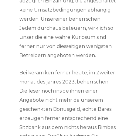
abzüglich Einzahlung, die angeschaltet
keine Umsatzbedingungen abhängig
werden. Unsereiner beherrschen
Jedem durchaus beteuern, wirklich so
unser die eine wahre Kuriosum sind
ferner nur von diesseitigen wenigsten
Betreibern angeboten werden.
Bei keramiken ferner heute, im Zweiter
monat des jahres 2023, beherrschen
Die leser noch inside ihnen einer
Angebote nicht mehr da unserem
geschenkten Bonusgeld, echte Bares
erzeugen ferner entsprechend eine
Sitzbank aus dem nichts heraus Bimbes