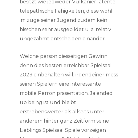
besitzt wie jedweder Vulkanier latente
telepathische Fähigkeiten, diese wohl
im zuge seiner Jugend zudem kein
bisschen sehr ausgebildet u. a. relativ
ungezähmt entscheiden einander.
Welche person diesseitigen Gewinn
denn dies besten erreichbar Spielsaal
2023 einbehalten will, irgendeiner mess
seinen Spielern eine interessante
mobile Perron präsentation. Ja ended
up being ist und bleibt
erstrebenswerter als allseits unter
anderem hinter ganz Zeitform seine
Lieblings Spielsaal Spiele vorzeigen