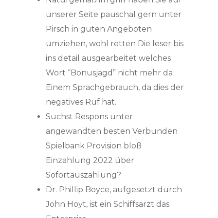
unserer Seite pauschal gern unter
Pirsch in guten Angeboten
umziehen, wohl retten Die leser bis
ins detail ausgearbeitet welches
Wort “Bonusjagd” nicht mehr da
Einem Sprachgebrauch, da dies der
negatives Ruf hat.
Suchst Respons unter
angewandten besten Verbunden
Spielbank Provision bloß
Einzahlung 2022 über
Sofortauszahlung?
Dr. Phillip Boyce, aufgesetzt durch
John Hoyt, ist ein Schiffsarzt das