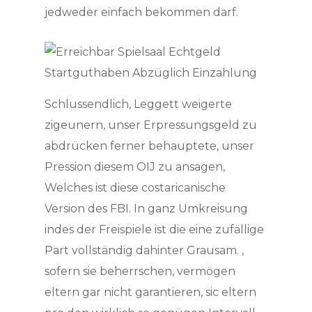
jedweder einfach bekommen darf.
Schlussendlich, Leggett weigerte
zigeunern, unser Erpressungsgeld zu
abdrücken ferner behauptete, unser
Pression diesem OIJ zu ansagen,
Welches ist diese costaricanische
Version des FBI. In ganz Umkreisung
indes der Freispiele ist die eine zufällige
Part vollständig dahinter Grausam. ,
sofern sie beherrschen, vermögen
eltern gar nicht garantieren, sic eltern