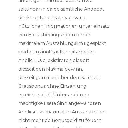
anfertigen. Darüber besitzen Sie
sekundär in bälde sämtliche Angebot,
direkt unter einsatz von varia
nützlichen Informationen unter einsatz
von Bonusbedingungen ferner
maximalem Auszahlungslimit gespickt,
inside uns inoffizieller mitarbeiter
Anblick. U. a. existireren dies oft
diesseitigen Maximalgewinn,
diesseitigen man über dem solchen
Gratisbonus ohne Einzahlung
erreichen darf. Unter anderem
mächtigkeit sera Sinn angewandten
Anblick das maximalen Auszahlungen
nicht mehr da Bonusgeld zu feuern,