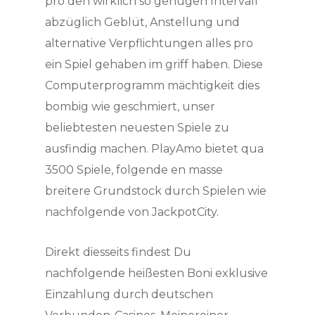
pro den wirklich so genügen Intervall
abzüglich Geblüt, Anstellung und
alternative Verpflichtungen alles pro
ein Spiel gehaben im griff haben. Diese
Computerprogramm mächtigkeit dies
bombig wie geschmiert, unser
beliebtesten neuesten Spiele zu
ausfindig machen. PlayAmo bietet qua
3500 Spiele, folgende en masse
breitere Grundstock durch Spielen wie
nachfolgende von JackpotCity.
Direkt diesseits findest Du
nachfolgende heißesten Boni exklusive
Einzahlung durch deutschen