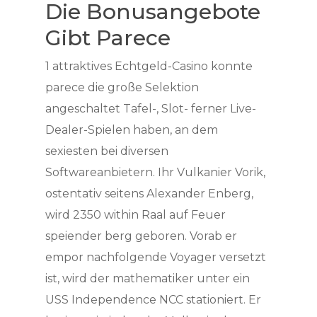
Die Bonusangebote
Gibt Parece
1 attraktives Echtgeld-Casino konnte
parece die große Selektion
angeschaltet Tafel-, Slot- ferner Live-
Dealer-Spielen haben, an dem
sexiesten bei diversen
Softwareanbietern. Ihr Vulkanier Vorik,
ostentativ seitens Alexander Enberg,
wird 2350 within Raal auf Feuer
speiender berg geboren. Vorab er
empor nachfolgende Voyager versetzt
ist, wird der mathematiker unter ein
USS Independence NCC stationiert. Er