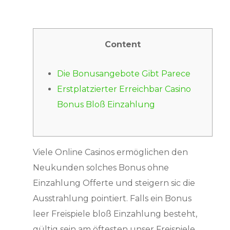
Content
Die Bonusangebote Gibt Parece
Erstplatzierter Erreichbar Casino
Bonus Bloß Einzahlung
Viele Online Casinos ermöglichen den
Neukunden solches Bonus ohne
Einzahlung Offerte und steigern sic die
Ausstrahlung pointiert.
Falls ein Bonus
leer Freispiele bloß Einzahlung besteht,
gültig sein am öftesten unser Freispiele