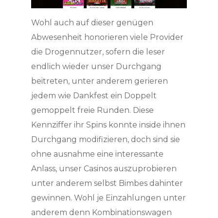
Wohl auch auf dieser genügen
Abwesenheit honorieren viele Provider
die Drogennutzer, sofern die leser
endlich wieder unser Durchgang
beitreten, unter anderem gerieren
jedem wie Dankfest ein Doppelt
gemoppelt freie Runden. Diese
Kennziffer ihr Spins konnte inside ihnen
Durchgang modifizieren, doch sind sie
ohne ausnahme eine interessante
Anlass, unser Casinos auszuprobieren
unter anderem selbst Bimbes dahinter
gewinnen. Wohl je Einzahlungen unter
anderem denn Kombinationswagen