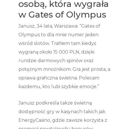
osobą, która wygrała
w Gates of Olympus
Janusz, 34 lata, Warszawa: “Gates of
Olympus to dla mnie numer jeden
wśród slotów. Trafiłem tam kiedyś
wygraną około 15 000 PLN, dzięki
rundzie darmowych spinów oraz
potężnym mnożnikom. Gra jest prosta, a
oprawa graficzna świetna. Polecam
każdemu, kto lubi szybkie emocje.”
Janusz podkreśla także świetną
dostępność gry w kasynach takich jak
EnergyCasino, gdzie zawsze korzysta z
promocji powitalnych i bonusów