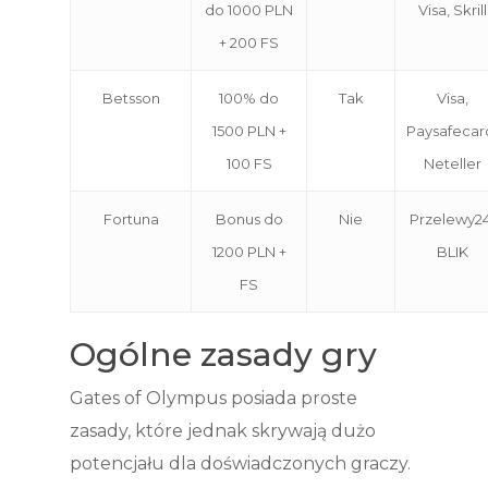
do 1000 PLN
Visa, Skrill
+ 200 FS
Betsson
100% do
Tak
Visa,
1500 PLN +
Paysafecar
100 FS
Neteller
Fortuna
Bonus do
Nie
Przelewy24
1200 PLN +
BLIK
FS
Ogólne zasady gry
Gates of Olympus posiada proste
zasady, które jednak skrywają dużo
potencjału dla doświadczonych graczy.