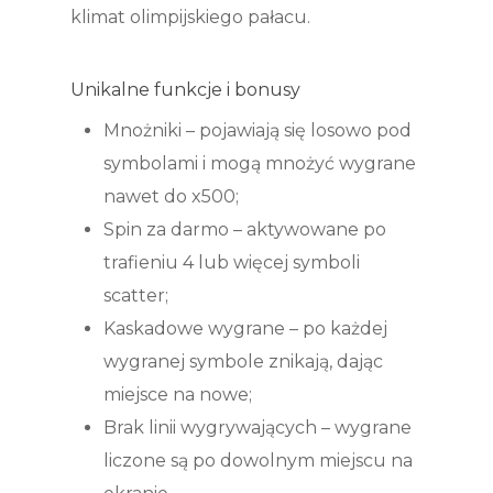
klimat olimpijskiego pałacu.
Unikalne funkcje i bonusy
Mnożniki – pojawiają się losowo pod
symbolami i mogą mnożyć wygrane
nawet do x500;
Spin za darmo – aktywowane po
trafieniu 4 lub więcej symboli
scatter;
Kaskadowe wygrane – po każdej
wygranej symbole znikają, dając
miejsce na nowe;
Brak linii wygrywających – wygrane
liczone są po dowolnym miejscu na