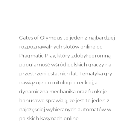
Gates of Olympus to jeden z najbardziej
rozpoznawalnych slotów online od
Pragmatic Play, który zdobył ogromną
popularność wśród polskich graczy na
przestrzeni ostatnich lat. Tematyka gry
nawiązuje do mitologii greckiej, a
dynamiczna mechanika oraz funkcje
bonusowe sprawiają, że jest to jeden z
najczęściej wybieranych automatów w
polskich kasynach online.