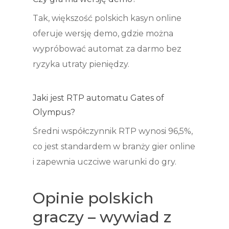
Tak, większość polskich kasyn online
oferuje wersję demo, gdzie można
wypróbować automat za darmo bez
ryzyka utraty pieniędzy.
Jaki jest RTP automatu Gates of
Olympus?
Średni współczynnik RTP wynosi 96,5%,
co jest standardem w branży gier online
i zapewnia uczciwe warunki do gry.
Opinie polskich
graczy – wywiad z