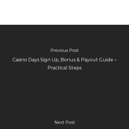
Previous Post
Casino Days Sign Up, Bonus & Payout Guide –
Practical Steps
Next Post