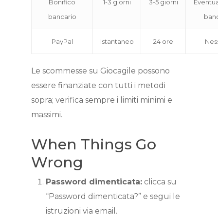
Bonifico
1-3 giorni
3-5 giorni
Eventua
bancario
banc
PayPal
Istantaneo
24 ore
Nes
Le scommesse su Giocagile possono
essere finanziate con tutti i metodi
sopra; verifica sempre i limiti minimi e
massimi.
When Things Go
Wrong
Password dimenticata:
clicca su
“Password dimenticata?” e segui le
istruzioni via email.