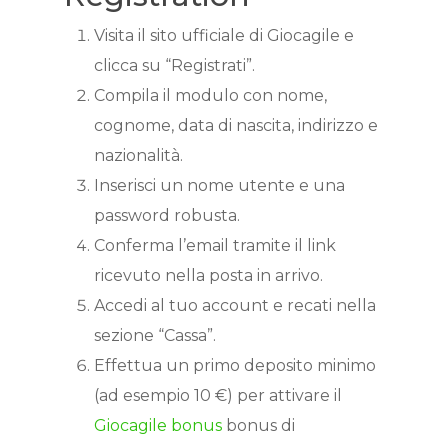
Visita il sito ufficiale di Giocagile e
clicca su “Registrati”.
Compila il modulo con nome,
cognome, data di nascita, indirizzo e
nazionalità.
Inserisci un nome utente e una
password robusta.
Conferma l’email tramite il link
ricevuto nella posta in arrivo.
Accedi al tuo account e recati nella
sezione “Cassa”.
Effettua un primo deposito minimo
(ad esempio 10 €) per attivare il
Giocagile bonus
bonus di