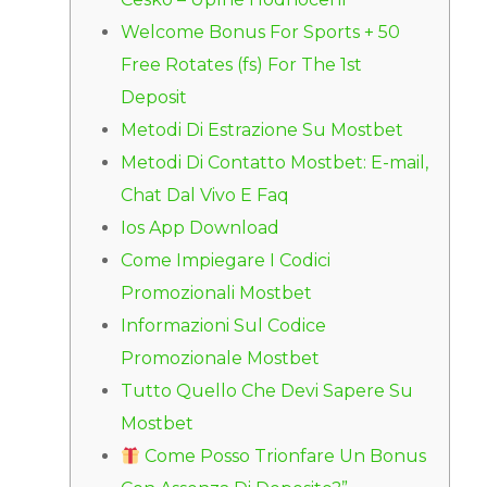
Welcome Bonus For Sports + 50
Free Rotates (fs) For The 1st
Deposit
Metodi Di Estrazione Su Mostbet
Metodi Di Contatto Mostbet: E-mail,
Chat Dal Vivo E Faq
Ios App Download
Come Impiegare I Codici
Promozionali Mostbet
Informazioni Sul Codice
Promozionale Mostbet
Tutto Quello Che Devi Sapere Su
Mostbet
Come Posso Trionfare Un Bonus