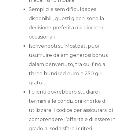
mecanismo mobile.
Semplici e sem dificuldades
disponibili, questi giochi sono la
decisione preferita dai giocatori
occasionali.
Iscrivendoti su Mostbet, puoi
usufruire dalam generosi bonus
dalam benvenuto, tra cui fino a
three hundred euro e 250 giri
gratuiti.
I clienti dovrebbero studiare i
termini e le condizioni knorke di
utilizzare il codice per assicurarsi di
comprendere l’offerta e di essere in
grado di soddisfare i criteri.