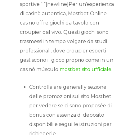
sportive.” “[newline]Per un’esperienza
di casinò autentica, Mostbet Online
casino offre giochi da tavolo con
croupier dal vivo. Questi giochi sono
trasmessi in tempo volgare da studi
professionali, dove croupier esperti
gestiscono il gioco proprio come in un
casinò músculo
mostbet sito ufficiale
.
Controlla are generally sezione
delle promozioni sul sito Mostbet
per vedere se ci sono proposée di
bonus con assenza di deposito
disponibili e segui le istruzioni per
richiederle.