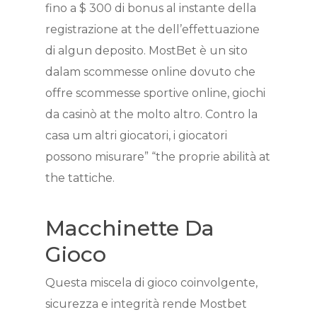
fino a $ 300 di bonus al instante della
registrazione at the dell’effettuazione
di algun deposito. MostBet è un sito
dalam scommesse online dovuto che
offre scommesse sportive online, giochi
da casinò at the molto altro. Contro la
casa um altri giocatori, i giocatori
possono misurare” “the proprie abilità at
the tattiche.
Macchinette Da
Gioco
Questa miscela di gioco coinvolgente,
sicurezza e integrità rende Mostbet