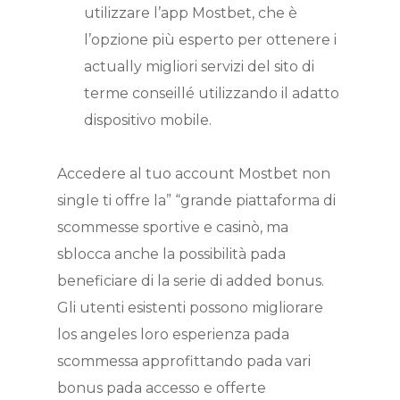
utilizzare l’app Mostbet, che è
l’opzione più esperto per ottenere i
actually migliori servizi del sito di
terme conseillé utilizzando il adatto
dispositivo mobile.
Accedere al tuo account Mostbet non
single ti offre la” “grande piattaforma di
scommesse sportive e casinò, ma
sblocca anche la possibilità pada
beneficiare di la serie di added bonus.
Gli utenti esistenti possono migliorare
los angeles loro esperienza pada
scommessa approfittando pada vari
bonus pada accesso e offerte