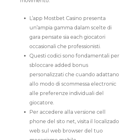
movimento.
L’app Mostbet Casino presenta
un’ampia gamma dalam scelte di
gara pensate sia each giocatori
occasionali che professionisti.
Questi codici sono fondamentali per
sbloccare added bonus
personalizzati che cuando adattano
allo modo di scommessa electronic
alle preferenze individuali del
giocatore.
Per accedere alla versione cell
phone del sito net, visita il localizado
web sul web browser del tuo