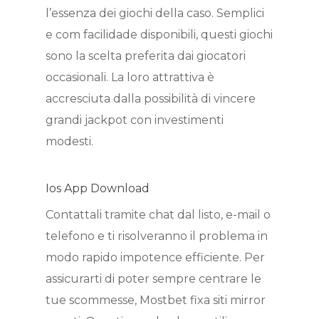
l’essenza dei giochi della caso. Semplici
e com facilidade disponibili, questi giochi
sono la scelta preferita dai giocatori
occasionali. La loro attrattiva è
accresciuta dalla possibilità di vincere
grandi jackpot con investimenti
modesti.
Ios App Download
Contattali tramite chat dal listo, e-mail o
telefono e ti risolveranno il problema in
modo rapido impotence efficiente. Per
assicurarti di poter sempre centrare le
tue scommesse, Mostbet fixa siti mirror