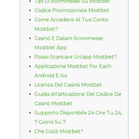
Tipi Di Scommesse Su Mostbet
Codice Promozionale Mostbet
Come Accedere Al Tuo Conto
Mostbet?
Casinò E Dalam Scommesse
Mostbet App
Posso Scaricare Un’app Mostbet?
Applicazione Mostbet For Each
Android E Ios
Licenza Del Casinò Mostbet
Guida All’attivazione Del Codice De
Casinò Mostbet
Supporto Disponibile 24 Ore Tu 24,
7 Giorni Su 7
Che Cos’è Mostbet?