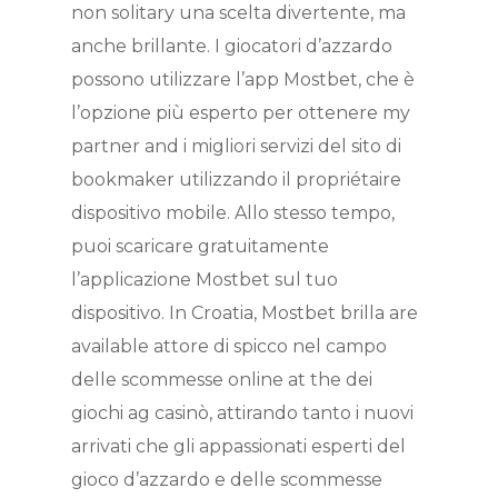
non solitary una scelta divertente, ma
anche brillante. I giocatori d’azzardo
possono utilizzare l’app Mostbet, che è
l’opzione più esperto per ottenere my
partner and i migliori servizi del sito di
bookmaker utilizzando il propriétaire
dispositivo mobile. Allo stesso tempo,
puoi scaricare gratuitamente
l’applicazione Mostbet sul tuo
dispositivo. In Croatia, Mostbet brilla are
available attore di spicco nel campo
delle scommesse online at the dei
giochi ag casinò, attirando tanto i nuovi
arrivati ​​che gli appassionati esperti del
gioco d’azzardo e delle scommesse