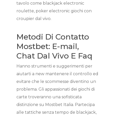
tavolo come blackjack electronic
roulette, poker electronic giochi con
croupier dal vivo.
Metodi Di Contatto
Mostbet: E-mail,
Chat Dal Vivo E Faq
Hanno strumenti e suggerimenti per
aiutarti a new mantenere il controllo ed
evitare che le scommesse diventino un
problema. Gli appassionati dei giochi di
carte troveranno una sofisticata
distinzione su Mostbet Italia. Partecipa
alle tattiche senza tempo de blackjack,