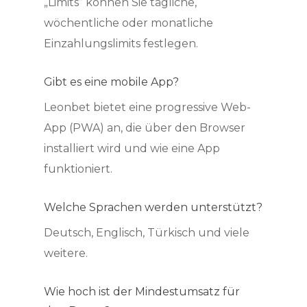
„Limits” können Sie tägliche,
wöchentliche oder monatliche
Einzahlungslimits festlegen.
Gibt es eine mobile App?
Leonbet bietet eine progressive Web-
App (PWA) an, die über den Browser
installiert wird und wie eine App
funktioniert.
Welche Sprachen werden unterstützt?
Deutsch, Englisch, Türkisch und viele
weitere.
Wie hoch ist der Mindestumsatz für