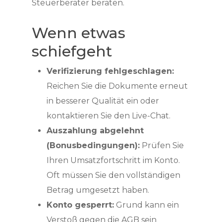
Steuerberater beraten.
Wenn etwas
schiefgeht
Verifizierung fehlgeschlagen:
Reichen Sie die Dokumente erneut
in besserer Qualität ein oder
kontaktieren Sie den Live-Chat.
Auszahlung abgelehnt
(Bonusbedingungen):
Prüfen Sie
Ihren Umsatzfortschritt im Konto.
Oft müssen Sie den vollständigen
Betrag umgesetzt haben.
Konto gesperrt:
Grund kann ein
Verstoß gegen die AGB sein