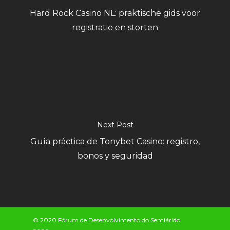
Hard Rock Casino NL: praktische gids voor
registratie en storten
Next Post
Guía práctica de Tonybet Casino: registro,
bonos y seguridad
© 2020 Fórum de Desenvolvimento do Semiárido