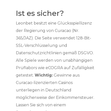
Ist es sicher?
Leonbet besitzt eine Glücksspiellizenz
der Regierung von Curacao (Nr.
365/JAZ). Die Seite verwendet 128-Bit-
SSL-Verschlüsselung und
Datenschutzrichtlinien gemäß DSGVO.
Alle Spiele werden von unabhängigen
Prüflabors wie eCOGRA auf Zufälligkeit
getestet.
Wichtig:
Gewinne aus
Curacao-lizenzierten Casinos
unterliegen in Deutschland
möglicherweise der Einkommensteuer.
Lassen Sie sich von einem