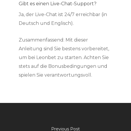
Gibt es einen Live-Chat-Support?
Ja, der Live-Chat ist 24/7 erreichbar (in
Deutsch und Englisch).
Zusammenfassend: Mit dieser
Anleitung sind Sie bestens vorbereitet,
um bei Leonbet zu starten. Achten Sie
stets auf die Bonusbedingungen und
spielen Sie verantwortungsvoll.
Previous Post