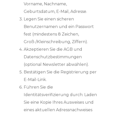
Vorname, Nachname,
Geburtsdatum, E-Mail, Adresse.
Legen Sie einen sicheren
Benutzernamen und ein Passwort
fest (mindestens 8 Zeichen,
Groß-/Kleinschreibung, Ziffern).
Akzeptieren Sie die AGB und
Datenschutzbestimmungen
(optional Newsletter abwählen).
Bestätigen Sie die Registrierung per
E-Mail-Link.
Führen Sie die
Identitätsverifizierung durch: Laden
Sie eine Kopie Ihres Ausweises und
eines aktuellen Adressnachweises