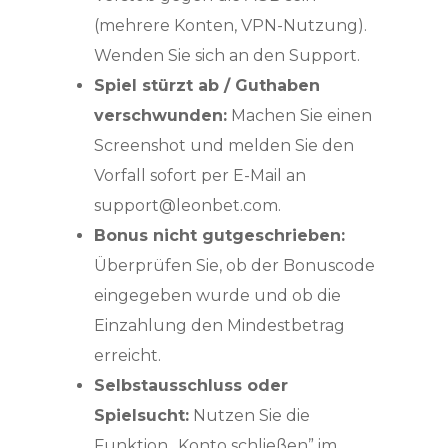
(mehrere Konten, VPN-Nutzung).
Wenden Sie sich an den Support.
Spiel stürzt ab / Guthaben
verschwunden:
Machen Sie einen
Screenshot und melden Sie den
Vorfall sofort per E-Mail an
support@leonbet.com.
Bonus nicht gutgeschrieben:
Überprüfen Sie, ob der Bonuscode
eingegeben wurde und ob die
Einzahlung den Mindestbetrag
erreicht.
Selbstausschluss oder
Spielsucht:
Nutzen Sie die
Funktion „Konto schließen” im