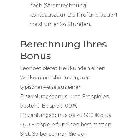
hoch (Stromrechnung,
Kontoauszug). Die Prüfung dauert
meist unter 24 Stunden.
Berechnung Ihres
Bonus
Leonbet bietet Neukunden einen
Willkommensbonus an, der
typischerweise aus einer
Einzahlungsbonus- und Freispielen
besteht. Beispiel: 100 %
Einzahlungsbonus bis zu 500 € plus
200 Freispiele für einen bestimmten
Slot. So berechnen Sie den