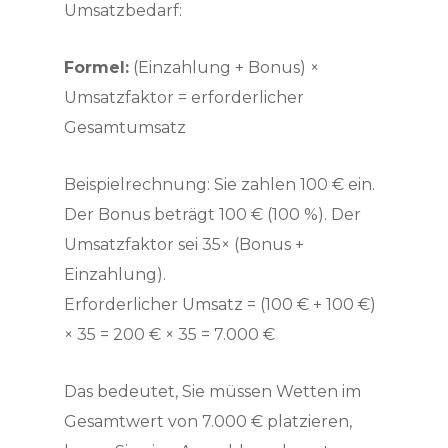
Umsatzbedarf:
Formel:
(Einzahlung + Bonus) ×
Umsatzfaktor = erforderlicher
Gesamtumsatz
Beispielrechnung: Sie zahlen 100 € ein.
Der Bonus beträgt 100 € (100 %). Der
Umsatzfaktor sei 35× (Bonus +
Einzahlung).
Erforderlicher Umsatz = (100 € + 100 €)
× 35 = 200 € × 35 = 7.000 €
Das bedeutet, Sie müssen Wetten im
Gesamtwert von 7.000 € platzieren,