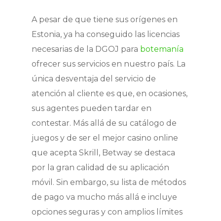
A pesar de que tiene sus orígenes en
Estonia, ya ha conseguido las licencias
necesarias de la DGOJ para
botemanía
ofrecer sus servicios en nuestro país. La
única desventaja del servicio de
atención al cliente es que, en ocasiones,
sus agentes pueden tardar en
contestar. Más allá de su catálogo de
juegos y de ser el mejor casino online
que acepta Skrill, Betway se destaca
por la gran calidad de su aplicación
móvil. Sin embargo, su lista de métodos
de pago va mucho más allá e incluye
opciones seguras y con amplios límites