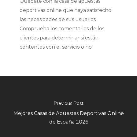
Quédate con la casa de apuestas
deportivas online que haya satisfecho
las necesidades de sus usuarios.
Comprueba los comentarios de los
clientes para determinar si están
contentos con el servicio o no.
Previous Post
Mejores Casas de Apuestas Deportivas Online
de España 2026