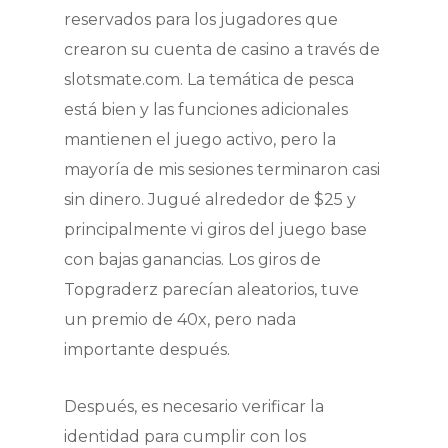
reservados para los jugadores que
crearon su cuenta de casino a través de
slotsmate.com. La temática de pesca
está bien y las funciones adicionales
mantienen el juego activo, pero la
mayoría de mis sesiones terminaron casi
sin dinero. Jugué alrededor de $25 y
principalmente vi giros del juego base
con bajas ganancias. Los giros de
Topgraderz parecían aleatorios, tuve
un premio de 40x, pero nada
importante después.
Después, es necesario verificar la
identidad para cumplir con los