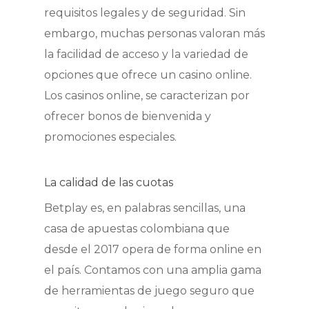
requisitos legales y de seguridad. Sin
embargo, muchas personas valoran más
la facilidad de acceso y la variedad de
opciones que ofrece un casino online.
Los casinos online, se caracterizan por
ofrecer bonos de bienvenida y
promociones especiales.
La calidad de las cuotas
Betplay es, en palabras sencillas, una
casa de apuestas colombiana que
desde el 2017 opera de forma online en
el país. Contamos con una amplia gama
de herramientas de juego seguro que