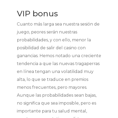
VIP bonus
Cuanto más larga sea nuestra sesión de
juego, peores serán nuestras
probabilidades, y con ello, menor la
posibilidad de salir del casino con
ganancias. Hemos notado una creciente
tendencia a que las nuevas tragaperras
en línea tengan una volatilidad muy
alta, lo que se traduce en premios
menos frecuentes, pero mayores.
Aunque las probabilidades sean bajas,
no significa que sea imposible, pero es
importante para tu salud mental,