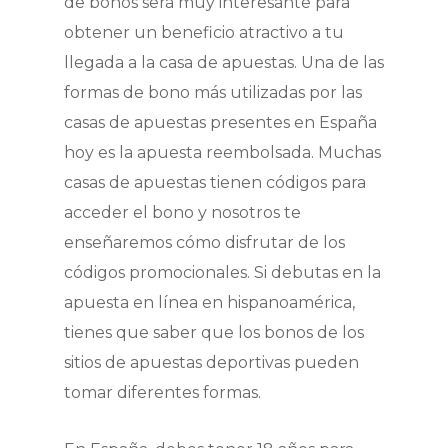
de bonos será muy interesante para
obtener un beneficio atractivo a tu
llegada a la casa de apuestas. Una de las
formas de bono más utilizadas por las
casas de apuestas presentes en España
hoy es la apuesta reembolsada. Muchas
casas de apuestas tienen códigos para
acceder el bono y nosotros te
enseñaremos cómo disfrutar de los
códigos promocionales. Si debutas en la
apuesta en línea en hispanoamérica,
tienes que saber que los bonos de los
sitios de apuestas deportivas pueden
tomar diferentes formas.