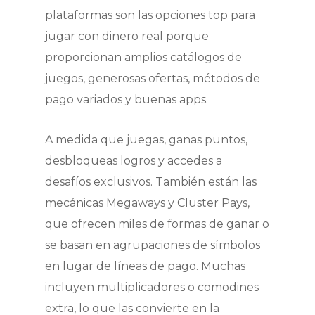
plataformas son las opciones top para
jugar con dinero real porque
proporcionan amplios catálogos de
juegos, generosas ofertas, métodos de
pago variados y buenas apps.
A medida que juegas, ganas puntos,
desbloqueas logros y accedes a
desafíos exclusivos. También están las
mecánicas Megaways y Cluster Pays,
que ofrecen miles de formas de ganar o
se basan en agrupaciones de símbolos
en lugar de líneas de pago. Muchas
incluyen multiplicadores o comodines
extra, lo que las convierte en la