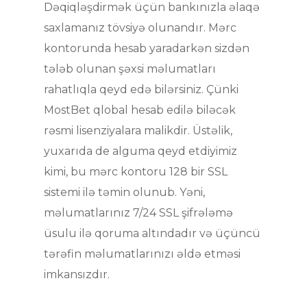
Dəqiqləşdirmək üçün bankınızla əlaqə
saxlamanız tövsiyə olunandır. Mərc
kontorunda hesab yaradarkən sizdən
tələb olunan şəxsi məlumatları
rahatlıqla qeyd edə bilərsiniz. Çünki
MostBet qlobal hesab edilə biləcək
rəsmi lisenziyalara malikdir. Üstəlik,
yuxarıda de alguma qeyd etdiyimiz
kimi, bu mərc kontoru 128 bir SSL
sistemi ilə təmin olunub. Yəni,
məlumatlarınız 7/24 SSL şifrələmə
üsulu ilə qoruma altındadır və üçüncü
tərəfin məlumatlarınızı əldə etməsi
imkansızdır.