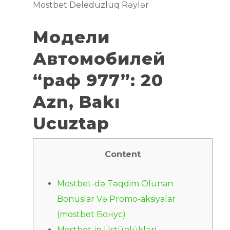
Mostbet Deleduzluq Rəylər
Модели
Автомобилей
“раф 977”: 20
Azn, Bakı
Ucuztap
Content
Mostbet-də Təqdim Olunan
Bonuslar Və Promo-aksiyalar
(mostbet Бонус)
Mostbet-in Üstünlükləri