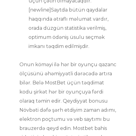
üçün çətin olmayacaqdır.
[newline]Saytda bütün qaydalar
haqqında ətraflı məlumat vardır,
orada düzgün statistika verilmiş,
optimum ödəniş üsulu seçmək
imkanı təqdim edilmişdir.
Onun köməyi ilə hər bir oyunçu qazanc
ölçüsünü əhəmiyyətli dərəcədə artıra
bilər. Belə MostBet üçün təqdimat
kodu şirkət hər bir oyunçuya fərdi
olaraq təmin edir. Qeydiyyat bonusu
Növbəti dəfə şərh etdiyim zaman adımı,
elektron poçtumu və veb saytımı bu
brauzerdə qeyd edin. Mostbet bahis