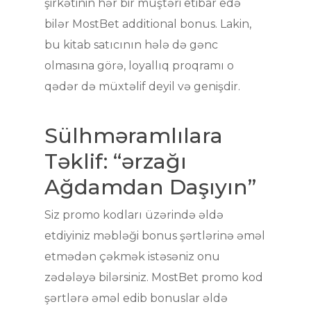
şirkətinin hər bir müştəri etibar edə
bilər MostBet additional bonus. Lakin,
bu kitab satıcının hələ də gənc
olmasına görə, loyallıq proqramı o
qədər də müxtəlif deyil və genişdir.
Sülhməramlılara
Təklif: “ərzağı
Ağdamdan Daşıyın”
Siz promo kodları üzərində əldə
etdiyiniz məbləği bonus şərtlərinə əməl
etmədən çəkmək istəsəniz onu
zədələyə bilərsiniz. MostBet promo kod
şərtlərə əməl edib bonuslar əldə