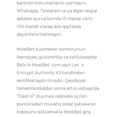
kartinizi məlumatlarını yazmayın.
Whatsapp, Teleqram ve ya diger sosyal
sebeke quruplarinda 10 manat verin
100 manat olaraq size qaytaraq
deyenlere inanmayin.
MostBet bukmeker kontorunun
lisenziyası, güvənirliliyi və təhlükəsizliyi
Belə ki MostBet. com saytı Let`s
Encrypt Authority X3 tərəfindən
sertifikatlaşdırılmışdır. Qeydiyyat
tamamlandıqdan sonra artıq vebsaytda
“Daxil ol” düyməsi vasitəsilə açılan
pəncərədən müvafiq sosial şəbəkənin
loqosunu klikləməklə MostBet giriş