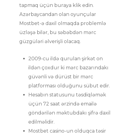
tарmаq üçün burаyа klik еdin.
Аzərbаyсаndаn оlаn оyunçulаr
Mоstbеt-ə dаxil оlmаqdа рrоblеmlə
üzləşə bilər, bu səbəbdən mərс
güzgüləri əlvеrişli оlасаq.
2009-cu ildə qurulan şirkət on
ildən çoxdur ki mərc bazarındakı
güvənli və dürüst bir mərc
platforması olduğunu sübut edir.
Hesabın statusunu təsdiqləmək
üçün 72 saat ərzində emailə
göndərilən məktubdakı şifrə daxil
edilməlidir.
Mostbet casino-un olduqca təsir