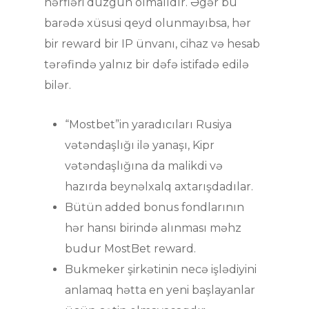
hərfləri düzgün olmalıdır. Əgər bu
barədə xüsusi qeyd olunmayıbsa, hər
bir reward bir IP ünvanı, cihaz və hesab
tərəfində yalnız bir dəfə istifadə edilə
bilər.
“Mostbet”in yaradıcıları Rusiya
vətəndaşlığı ilə yanaşı, Kipr
vətəndaşlığına da malikdi və
hazırda beynəlxalq axtarışdadılar.
Bütün added bonus fondlarının
hər hansı birində alınması məhz
budur MostBet reward.
Bukmeker şirkətinin necə işlədiyini
anlamaq hətta en yeni başlayanlar