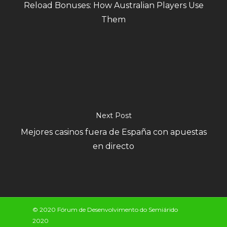
Reload Bonuses: How Australian Players Use
Them
Next Post
Mejores casinos fuera de España con apuestas
en directo
© 2020 Fórum de Desenvolvimento do Semiárido
2020