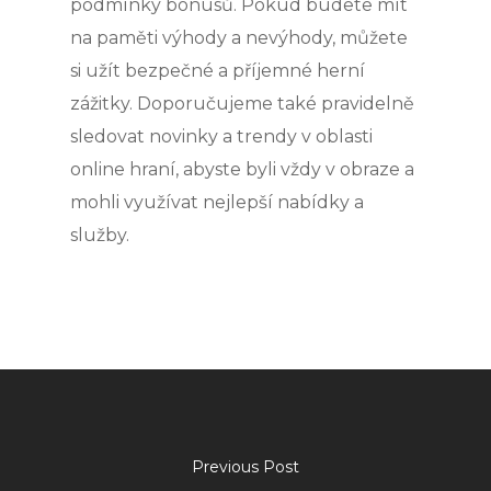
podmínky bonusů. Pokud budete mít
na paměti výhody a nevýhody, můžete
si užít bezpečné a příjemné herní
zážitky. Doporučujeme také pravidelně
sledovat novinky a trendy v oblasti
online hraní, abyste byli vždy v obraze a
mohli využívat nejlepší nabídky a
služby.
Previous Post