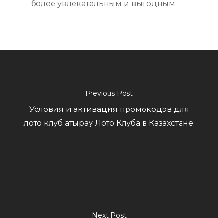
более увлекательным и выгодным.
Previous Post
Условия и активация промокодов для
лото клуб атырау Лото Клуба в Казахстане.
Next Post