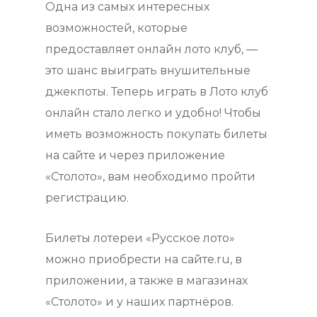
Одна из самых интересных
возможностей, которые
предоставляет онлайн лото клуб, —
это шанс выиграть внушительные
джекпоты. Теперь играть в Лото клуб
онлайн стало легко и удобно! Чтобы
иметь возможность покупать билеты
на сайте и через приложение
«Столото», вам необходимо пройти
регистрацию.
Билеты лотереи «Русское лото»
можно приобрести на сайте.ru, в
приложении, а также в магазинах
«Столото» и у наших партнёров.