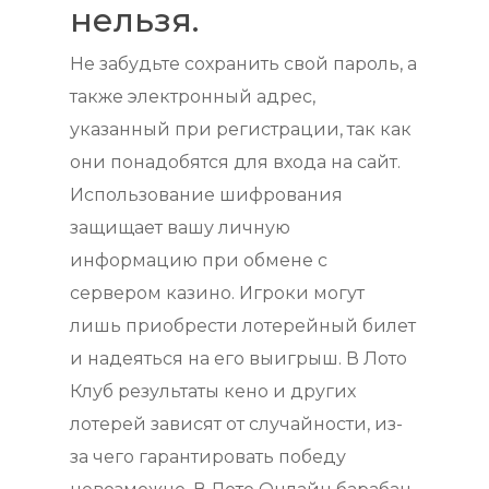
нельзя.
Не забудьте сохранить свой пароль, а
также электронный адрес,
указанный при регистрации, так как
они понадобятся для входа на сайт.
Использование шифрования
защищает вашу личную
информацию при обмене с
сервером казино. Игроки могут
лишь приобрести лотерейный билет
и надеяться на его выигрыш. В Лото
Клуб результаты кено и других
лотерей зависят от случайности, из-
за чего гарантировать победу