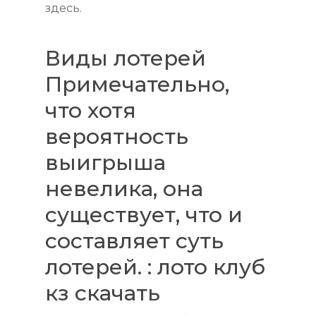
здесь.
Виды лотерей
Примечательно,
что хотя
вероятность
выигрыша
невелика, она
существует, что и
составляет суть
лотерей.
: лото клуб
кз скачать