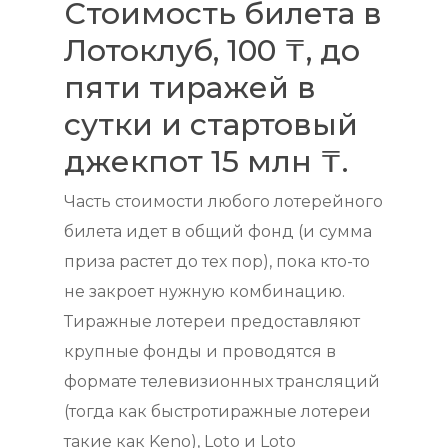
Стоимость билета в
Лотоклуб, 100 ₸, до
пяти тиражей в
сутки и стартовый
джекпот 15 млн ₸.
Часть стоимости любого лотерейного
билета идет в общий фонд (и сумма
приза растет до тех пор), пока кто-то
не закроет нужную комбинацию.
Тиражные лотереи предоставляют
крупные фонды и проводятся в
формате телевизионных трансляций
(тогда как быстротиражные лотереи
такие как Keno), Loto и Loto