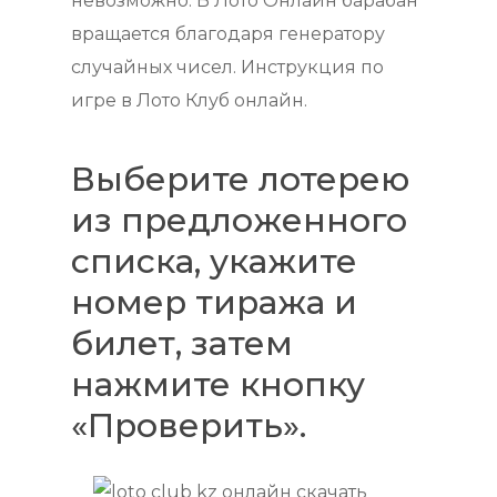
невозможно. В Лото Онлайн барабан
вращается благодаря генератору
случайных чисел. Инструкция по
игре в Лото Клуб онлайн.
Выберите лотерею
из предложенного
списка, укажите
номер тиража и
билет, затем
нажмите кнопку
«Проверить».