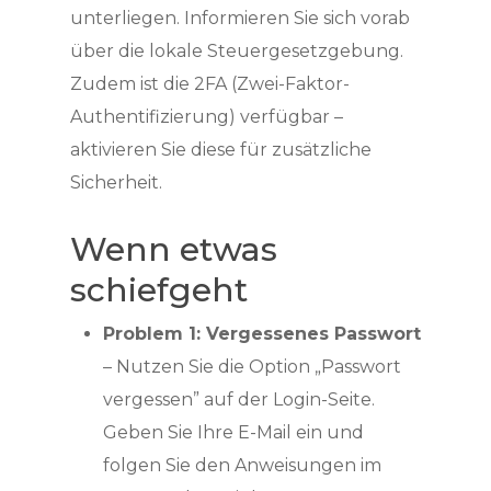
unterliegen. Informieren Sie sich vorab
über die lokale Steuergesetzgebung.
Zudem ist die 2FA (Zwei-Faktor-
Authentifizierung) verfügbar –
aktivieren Sie diese für zusätzliche
Sicherheit.
Wenn etwas
schiefgeht
Problem 1: Vergessenes Passwort
– Nutzen Sie die Option „Passwort
vergessen” auf der Login-Seite.
Geben Sie Ihre E-Mail ein und
folgen Sie den Anweisungen im