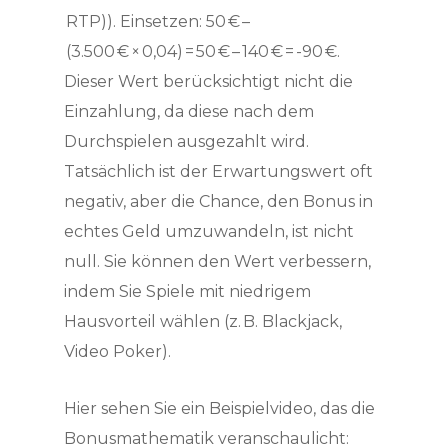
RTP)). Einsetzen: 50 € –
(3.500 € × 0,04) = 50 € – 140 € = -90 €.
Dieser Wert berücksichtigt nicht die
Einzahlung, da diese nach dem
Durchspielen ausgezahlt wird.
Tatsächlich ist der Erwartungswert oft
negativ, aber die Chance, den Bonus in
echtes Geld umzuwandeln, ist nicht
null. Sie können den Wert verbessern,
indem Sie Spiele mit niedrigem
Hausvorteil wählen (z. B. Blackjack,
Video Poker).
Hier sehen Sie ein Beispielvideo, das die
Bonusmathematik veranschaulicht: