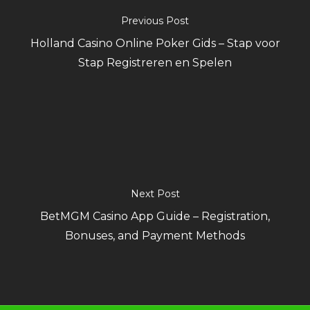
Previous Post
Holland Casino Online Poker Gids – Stap voor
Stap Registreren en Spelen
Next Post
BetMGM Casino App Guide – Registration,
Bonuses, and Payment Methods