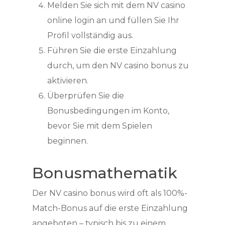
Melden Sie sich mit dem NV casino
online login an und füllen Sie Ihr
Profil vollständig aus.
Führen Sie die erste Einzahlung
durch, um den NV casino bonus zu
aktivieren.
Überprüfen Sie die
Bonusbedingungen im Konto,
bevor Sie mit dem Spielen
beginnen.
Bonusmathematik
Der NV casino bonus wird oft als 100%-
Match-Bonus auf die erste Einzahlung
angeboten – typisch bis zu einem