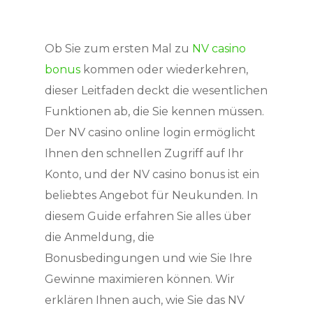
Ob Sie zum ersten Mal zu
NV casino
bonus
kommen oder wiederkehren,
dieser Leitfaden deckt die wesentlichen
Funktionen ab, die Sie kennen müssen.
Der NV casino online login ermöglicht
Ihnen den schnellen Zugriff auf Ihr
Konto, und der NV casino bonus ist ein
beliebtes Angebot für Neukunden. In
diesem Guide erfahren Sie alles über
die Anmeldung, die
Bonusbedingungen und wie Sie Ihre
Gewinne maximieren können. Wir
erklären Ihnen auch, wie Sie das NV